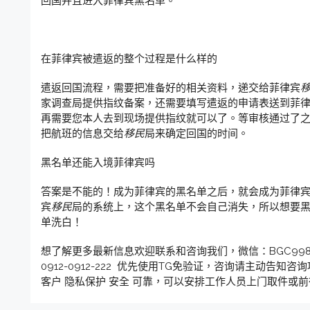
回国并且进入菲律宾黑名单。
在菲律宾被遣返的整个过程是什么样的
遣返回国流程，需要把准备好的相关资料，递交给菲律宾
家调查局提供指纹备案，还需要填写遣返的申请表送到菲
再需要您本人去到现场提供指纹就可以了。等审核通过了
把航班的信息交给
移民
局来确定回国的时间。
黑名单还能入境菲律宾吗
答案是不能的！成为菲律宾的黑名单之后，就会成为菲律
宾
移民
局的系统上，这个黑名单不会自己消失，所以想要
单洗白！
想了解更多最新信息欢迎联系和咨询我们，微信：BGC998 电报
0912-0912-222 优先使用TG免验证，咨询请主动告知咨
客户 隐私保护 安全 可靠，可以安排工作人员上门取件或