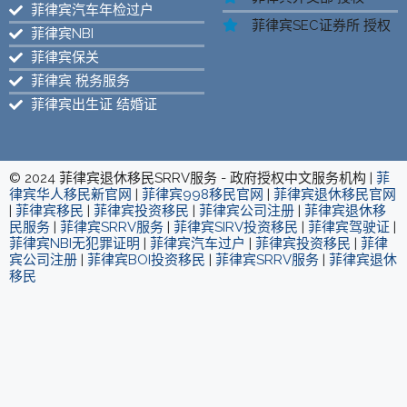
菲律宾汽车年检过户
菲律宾SEC证券所 授权
菲律宾NBI
菲律宾保关
菲律宾 税务服务
菲律宾出生证 结婚证
© 2024 菲律宾退休移民SRRV服务 - 政府授权中文服务机构 |
菲
律宾华人移民新官网
|
菲律宾998移民官网
|
菲律宾退休移民官网
|
菲律宾移民
|
菲律宾投资移民
|
菲律宾公司注册
|
菲律宾退休移
民服务
|
菲律宾SRRV服务
|
菲律宾SIRV投资移民
|
菲律宾驾驶证
|
菲律宾NBI无犯罪证明
|
菲律宾汽车过户
|
菲律宾投资移民
|
菲律
宾公司注册
|
菲律宾BOI投资移民
|
菲律宾SRRV服务
|
菲律宾退休
移民