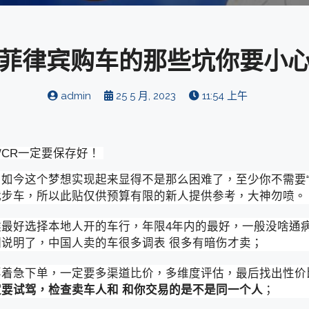
菲律宾购车的那些坑你要小
admin
25 5 月, 2023
11:54 上午
/CR一定要保存好！
如今这个梦想实现起来显得不是那么困难了，至少你不需要“
代步车，所以此贴仅供预算有限的新人提供参考，大神勿喷。
最好选择本地人开的车行，年限4年内的最好，一般没啥通
说明了，中国人卖的车很多调表 很多有暗伤才卖；
要着急下单，一定要多渠道比价，多维度评估，最后找出性价
要试驾，检查卖车人和 和你交易的是不是同一个人
；