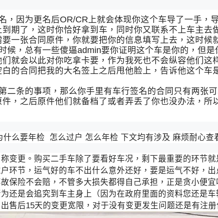
名，因为更名后OR/CR上就会体现你这个车导了一手，
上到期了，这时你恰好拿到车，同时你又联系不上车主去
需要一张合同原件，你就要把你的信息填写上去，这时候
时候，总有一些傻逼admin要你证明这个车是你的，但
他们就会以此对你吃拿卡要，作为我死也不会纵容他们这
空白的合同把我的大名签上之后甩他脸上，告诉他这个车
面第二条的事项，那么你手里有车行签名的合同只有两张
原件，之后原件他们就备档了或者弄丢了你也没办法，所
什么要年检 怎么过户 怎么年检 下文均有涉及 麻烦耐心查看
名称变更。购买二手车除了要看好车况，剩下最重要的环节就
过户环节，运气好的车不出什么意外还好，要是运气不好，出
事故保险不会赔，不管多大损失都得自己承担，正是贪小便宜
行为还是会追究到车主身上（因为在政府里面的资料您还是车
出售后15天的变更宽限，对于没有变更发生问题还是有注册