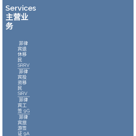
Services
主营业
务
菲律
宾退
休移
民
SRRV
菲律
宾投
资移
民
SIRV
菲律
宾工
签 9G
菲律
宾旅
游签
证 9A