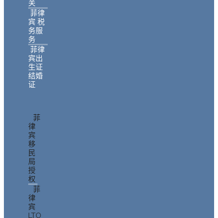
关
菲律
宾 税
务服
务
菲律
宾出
生证
结婚
证
菲
律
宾
移
民
局
授
权
菲
律
宾
LTO