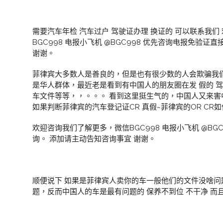
需要汽车年检 汽车过户 驾驶证办理 换证的 可以联系我
BGC998 电报小飞机 @BGC998 优先咨询电报免验
谢谢。
菲律宾大多数人是善良的，但是也有很少数的人会欺骗我
是华人群体，最近老是看到有中国人的朋友圈在发 假的 驾驶
车文件等等，，。。。 看到这里挺生气的，中国人又来
如果判断菲律宾的汽车登记证CR 真假~菲律宾的OR CR如
欢迎咨询我们了解更多，微信BGC998 电报小飞机 @BG
询。 添加请主动告知咨询事宜 谢谢。
顺便说下 如果是菲律宾人卖你的车一般他们的文件没啥问
题，反而中国人的车是最有问题的 保养不到位 不干净 而