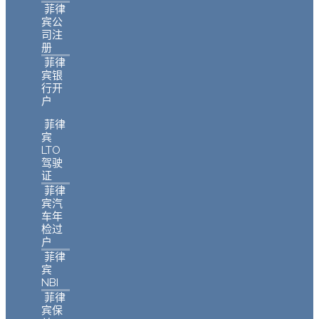
菲律
宾公
司注
册
菲律
宾银
行开
户
菲律
宾
LTO
驾驶
证
菲律
宾汽
车年
检过
户
菲律
宾
NBI
菲律
宾保