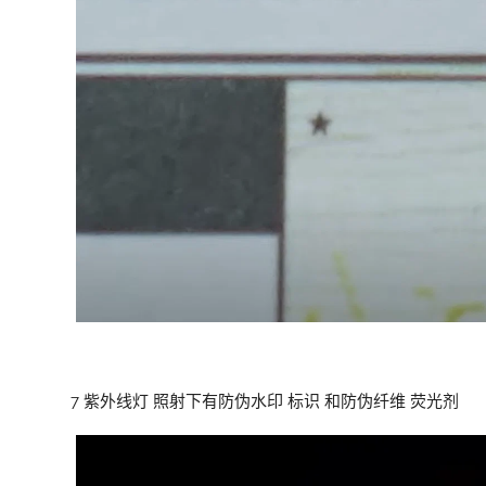
7 紫外线灯 照射下有防伪水印 标识 和防伪纤维 荧光剂