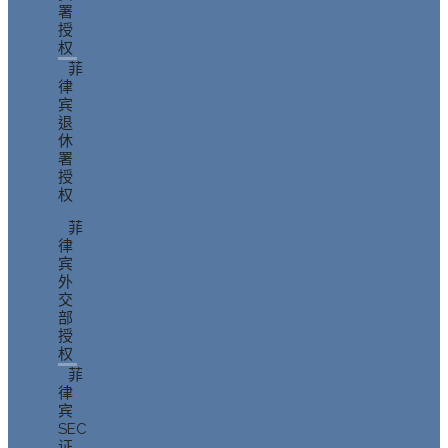
署
授
权
菲
律
宾
退
休
署
授
权
菲
律
宾
外
交
部
授
权
菲
律
宾
SEC
证