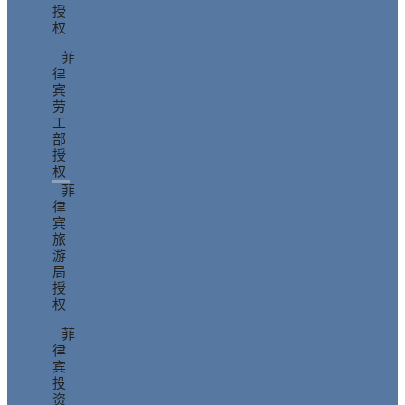
授
权
菲
律
宾
劳
工
部
授
权
菲
律
宾
旅
游
局
授
权
菲
律
宾
投
资