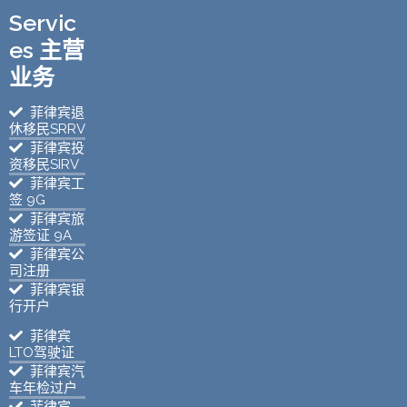
Servic
es 主营
业务
菲律宾退
休移民SRRV
菲律宾投
资移民SIRV
菲律宾工
签 9G
菲律宾旅
游签证 9A
菲律宾公
司注册
菲律宾银
行开户
菲律宾
LTO驾驶证
菲律宾汽
车年检过户
菲律宾