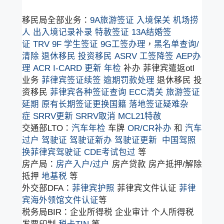
移民局全部业务：
9A旅游签证
入境保关
机场捞
人
出入境记录补录
特赦签证
13A结婚签
证
TRV
9F 学生签证
9G工签办理
，
黑名单查询/
清除
退休移民
投资移民
ASRV
工签降签
AEP办
理
ACR I-CARD 更新
年检
补办 菲律宾遣返otl
业务
菲律宾签证续签
逾期罚款处理
退休移民 投
资移民
菲律宾各种签证查询
ECC清关
旅游签证
延期
原有长期签证更换国籍
落地签证疑难杂
症
SRRV更新
SRRV取消
MCL21特赦
交通部LTO：
汽车年检
车牌
OR/CR补办
和
汽车
过户
驾驶证
驾驶证新办
驾驶证更新
中国驾照
换菲律宾驾驶证
CDE考试包过
等
房产局：
房产入户/过户
房产贷款 房产抵押/解除
抵押
地基税
等
外交部DFA：
菲律宾护照
菲律宾文件认证
菲律
宾海外领馆文件认证
等
税务局BIR：企业所得税 企业审计 个人所得税