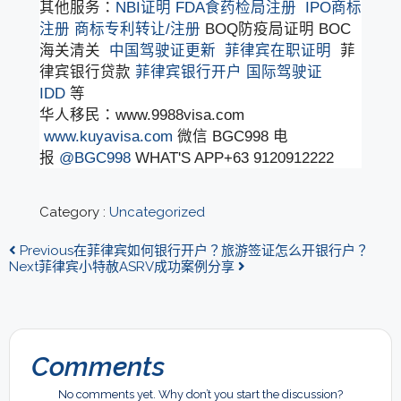
其他服务：
NBI证明
FDA食药检局注册
IPO商标
注册
商标专利转让/注册
BOQ防疫局证明 BOC
海关清关
中国驾驶证更新
菲律宾在职证明
菲
律宾银行贷款
菲律宾银行开户
国际驾驶证
IDD
等
华人移民：www.9988visa.com
www.kuyavisa.com
微信 BGC998 电
报
@BGC998
WHAT'S APP+63 9120912222
Category :
Uncategorized
Previous
在菲律宾如何银行开户？旅游签证怎么开银行户？
Next
菲律宾小特赦ASRV成功案例分享
Comments
No comments yet. Why don’t you start the discussion?