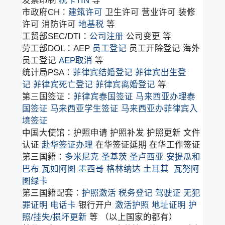
发票印制
税卡TIN
等
市政府CH：
建筑许可
卫生许可 营业许可 装修
许可 消防许可
地基税
等
工贸部SEC/DTI：
公司注册
公司变更 等
劳工部DOL：AEP
员工登记
员工开除登记 海外
员工登记
AEP取消
等
统计局PSA：
菲律宾结婚登记
菲律宾出生登
记
菲律宾死亡登记
菲律宾离婚登记
等
第三国签证：
菲律宾泰国签证
马来西亚办理泰
国签证
马来西亚学生签证
马来西亚办菲律宾入
境签证
中国大使馆：护照申请 护照补发 护照更新 文件
认证
赴华签证办理
在华签证延期 在华工作签证
第三国籍：
多米尼克
圣基茨
圣卢西亚
安提瓜和
巴布
瓦如阿图
墨西哥
格林纳达
土耳其
瓦努阿
图绿卡
第三国籍配套：
护照激活
税务登记
驾驶证
无犯
罪证明
电话卡
银行开户
激活护照
地址证明
护
照/挂失/损坏更新
等 （以上国家的都有）