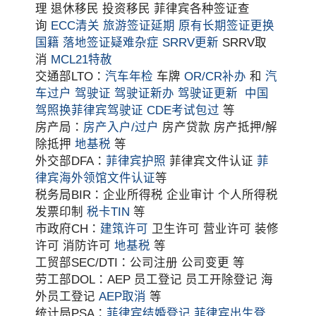
理 退休移民 投资移民 菲律宾各种签证查
询
ECC清关
旅游签证延期
原有长期签证更换
国籍
落地签证疑难杂症
SRRV更新
SRRV取
消
MCL21特赦
交通部LTO：
汽车年检
车牌
OR/CR补办
和
汽
车过户
驾驶证
驾驶证新办
驾驶证更新
中国
驾照换菲律宾驾驶证
CDE考试包过
等
房产局：
房产入户/过户
房产贷款 房产抵押/解
除抵押
地基税
等
外交部DFA：
菲律宾护照
菲律宾文件认证
菲
律宾海外领馆文件认证
等
税务局BIR：企业所得税 企业审计 个人所得税
发票印制
税卡TIN
等
市政府CH：
建筑许可
卫生许可 营业许可 装修
许可 消防许可
地基税
等
工贸部SEC/DTI：公司注册 公司变更 等
劳工部DOL：AEP 员工登记 员工开除登记 海
外员工登记
AEP取消
等
统计局PSA：
菲律宾结婚登记
菲律宾出生登