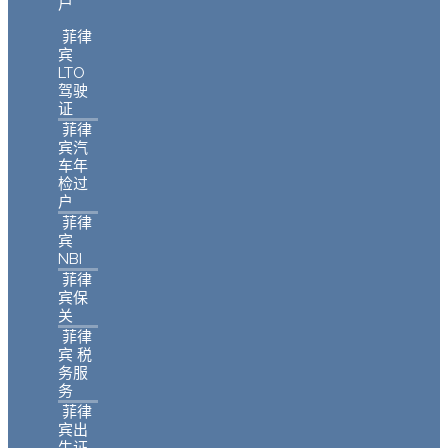
户
菲律
宾
LTO
驾驶
证
菲律
宾汽
车年
检过
户
菲律
宾
NBI
菲律
宾保
关
菲律
宾 税
务服
务
菲律
宾出