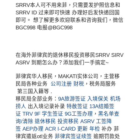
SRRV本人可不用来菲，只需要发护照信息和
SRRV ID 过来即可快速 办理好后发快递回国
即可。 想了解更多欢迎联系和咨询我们，微信
BGC998 电报@BGC998
在海外菲律宾的退休移民投资移民SRRV SIRV
ASRV 到期怎么办？添加我们一手搞定~
菲律宾华人移民，MAKATI实体公司，主营移
民局各种业务
公司注册
财税
，税务局服务
第三国入籍等 .
移民局全部业务：
9A旅游签证
入境保关
机场
捞人
出入境记录补录
特赦签证
13A结婚签
证
TRV
9F 学生签证
9G工签办理
，
黑名单查
询/清除
退休移民
投资移民
ASRV
工签降
签
AEP办理
ACR I-CARD 更新
年检
补办 菲
律宾遣返otl业务
菲律宾签证续签
逾期罚款处