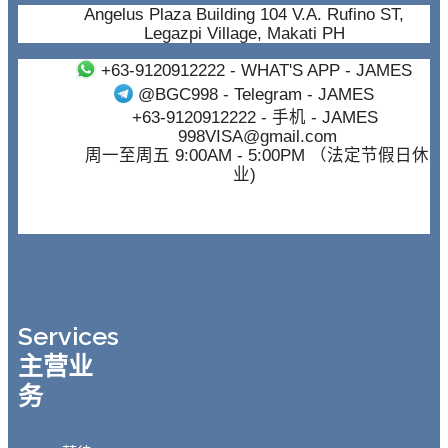
Angelus Plaza Building 104 V.A. Rufino ST,
Legazpi Village, Makati PH
+63-9120912222
- WHAT'S APP - JAMES
@BGC998
- Telegram - JAMES
+63-9120912222
- 手机 - JAMES
998VISA@gmail.com
周一至周五 9:00AM - 5:00PM （法定节假日休
业)
Services
主营业
务