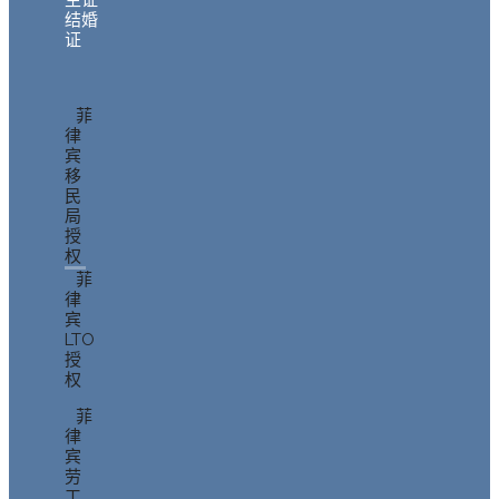
生证
结婚
证
菲
律
宾
移
民
局
授
权
菲
律
宾
LTO
授
权
菲
律
宾
劳
工