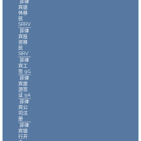
菲律
宾退
休移
民
SRRV
菲律
宾投
资移
民
SIRV
菲律
宾工
签 9G
菲律
宾旅
游签
证 9A
菲律
宾公
司注
册
菲律
宾银
行开