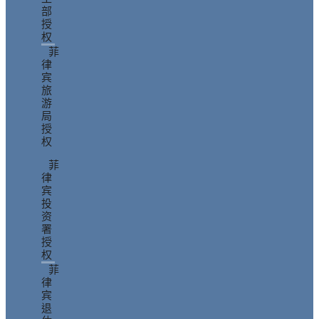
部
授
权
菲
律
宾
旅
游
局
授
权
菲
律
宾
投
资
署
授
权
菲
律
宾
退