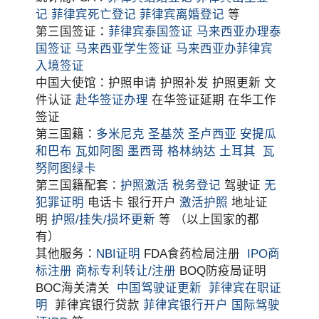
记
菲律宾死亡登记
菲律宾离婚登记
等
第三国签证：
菲律宾泰国签证
马来西亚办理泰
国签证
马来西亚学生签证
马来西亚办菲律宾
入境签证
中国大使馆：护照申请 护照补发 护照更新 文
件认证
赴华签证办理
在华签证延期 在华工作
签证
第三国籍：
多米尼克
圣基茨
圣卢西亚
安提瓜
和巴布
瓦如阿图
墨西哥
格林纳达
土耳其
瓦
努阿图绿卡
第三国籍配套：
护照激活
税务登记
驾驶证
无
犯罪证明
电话卡 银行开户
激活护照
地址证
明
护照/挂失/损坏更新
等 （以上国家的都
有）
其他服务：
NBI证明
FDA食药检局注册
IPO商
标注册
商标专利转让/注册
BOQ防疫局证明
BOC海关清关
中国驾驶证更新
菲律宾在职证
明
菲律宾银行贷款
菲律宾银行开户
国际驾驶