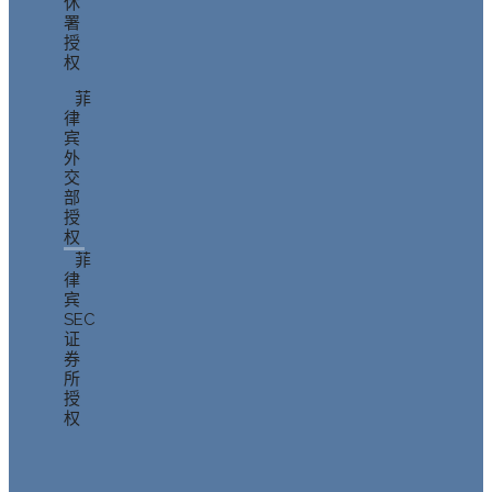
休
署
授
权
菲
律
宾
外
交
部
授
权
菲
律
宾
SEC
证
券
所
授
权