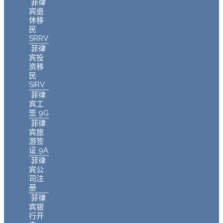
菲律
宾退
休移
民
SRRV
菲律
宾投
资移
民
SIRV
菲律
宾工
签 9G
菲律
宾旅
游签
证 9A
菲律
宾公
司注
册
菲律
宾银
行开