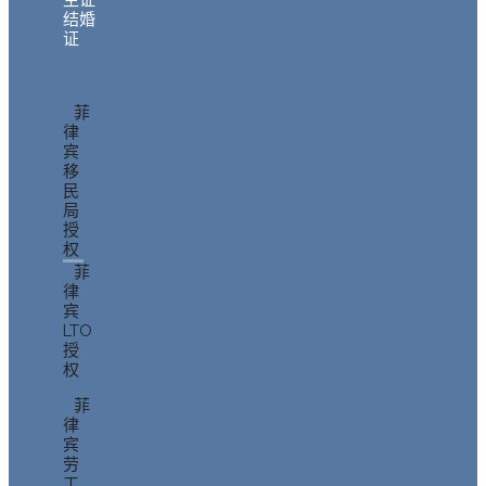
生证
结婚
证
菲
律
宾
移
民
局
授
权
菲
律
宾
LTO
授
权
菲
律
宾
劳
工