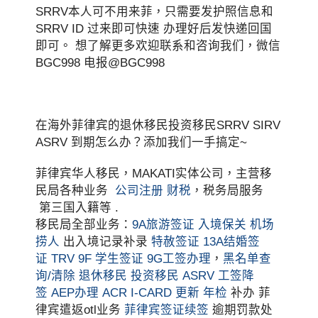
SRRV本人可不用来菲，只需要发护照信息和
SRRV ID 过来即可快速 办理好后发快递回国
即可。 想了解更多欢迎联系和咨询我们，微信
BGC998 电报@BGC998
在海外菲律宾的退休移民投资移民SRRV SIRV
ASRV 到期怎么办？添加我们一手搞定~
菲律宾华人移民，MAKATI实体公司，主营移
民局各种业务
公司注册
财税
，税务局服务
第三国入籍等 .
移民局全部业务：
9A旅游签证
入境保关
机场
捞人
出入境记录补录
特赦签证
13A结婚签
证
TRV
9F 学生签证
9G工签办理
，
黑名单查
询/清除
退休移民
投资移民
ASRV
工签降
签
AEP办理
ACR I-CARD 更新
年检
补办 菲
律宾遣返otl业务
菲律宾签证续签
逾期罚款处