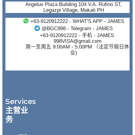
Angelus Plaza Building 104 V.A. Rufino ST,
Legazpi Village, Makati PH
+63-9120912222
- WHAT'S APP - JAMES
@BGC998
- Telegram - JAMES
+63-9120912222
- 手机 - JAMES
998VISA@gmail.com
周一至周五 9:00AM - 5:00PM （法定节假日休
业)
Services
主营业
务