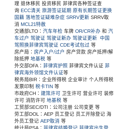
理 退休移民 投资移民 菲律宾各种签证查
询
ECC清关
旅游签证延期
原有长期签证更换
国籍
落地签证疑难杂症
SRRV更新
SRRV取
消
MCL21特赦
交通部LTO：
汽车年检
车牌
OR/CR补办
和
汽
车过户
驾驶证
驾驶证新办
驾驶证更新
中国
驾照换菲律宾驾驶证
CDE考试包过
等
房产局：
房产入户/过户
房产贷款 房产抵押/解
除抵押
地基税
等
外交部DFA：
菲律宾护照
菲律宾文件认证
菲
律宾海外领馆文件认证
等
税务局BIR：企业所得税 企业审计 个人所得税
发票印制
税卡TIN
等
市政府CH：
建筑许可
卫生许可 营业许可 装修
许可 消防许可
地基税
等
工贸部SEC/DTI：公司注册 公司变更 等
劳工部DOL：AEP 员工登记 员工开除登记 海
外员工登记
AEP取消
等
统计局PSA：
菲律宾结婚登记
菲律宾出生登