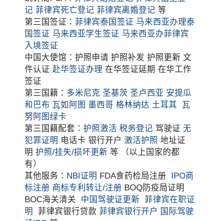
记
菲律宾死亡登记
菲律宾离婚登记
等
第三国签证：
菲律宾泰国签证
马来西亚办理泰
国签证
马来西亚学生签证
马来西亚办菲律宾
入境签证
中国大使馆：护照申请 护照补发 护照更新 文
件认证
赴华签证办理
在华签证延期 在华工作
签证
第三国籍：
多米尼克
圣基茨
圣卢西亚
安提瓜
和巴布
瓦如阿图
墨西哥
格林纳达
土耳其
瓦
努阿图绿卡
第三国籍配套：
护照激活
税务登记
驾驶证
无
犯罪证明
电话卡 银行开户
激活护照
地址证
明
护照/挂失/损坏更新
等 （以上国家的都
有）
其他服务：
NBI证明
FDA食药检局注册
IPO商
标注册
商标专利转让/注册
BOQ防疫局证明
BOC海关清关
中国驾驶证更新
菲律宾在职证
明
菲律宾银行贷款
菲律宾银行开户
国际驾驶