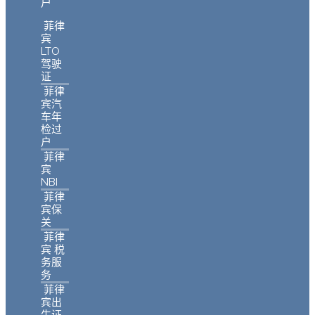
户
菲律
宾
LTO
驾驶
证
菲律
宾汽
车年
检过
户
菲律
宾
NBI
菲律
宾保
关
菲律
宾 税
务服
务
菲律
宾出