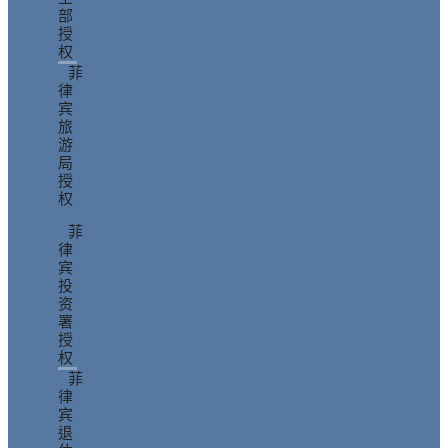
部
授
权
菲
律
宾
旅
游
局
授
权
菲
律
宾
投
资
署
授
权
菲
律
宾
退