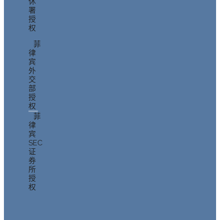
休
署
授
权
菲
律
宾
外
交
部
授
权
菲
律
宾
SEC
证
券
所
授
权