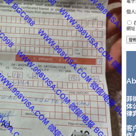
電子
個人
網址
A
菲律
体
律
客
作