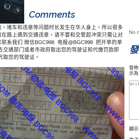
Comments
的，堵车和违章等问题时长发生在华人身上，所以很多
No c
如在路上遇到交通违章，请不要和交警起冲突只需让对
系我们 微信BGC998 电报@BGC998 把开单的单
發
助去交通部门或者市政府取出您的驾驶证和代缴罚款即
代取您的驾驶证。
發佈
示
顯示