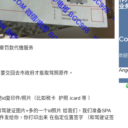
业
C
违章罚款代缴服务
欢迎
Ange
需要交回去市政府才能取驾照原件。
d复印件/照片（比如税卡 护照 icard 等 ）
驾驶证图片+多的一个id照片 给我们，我们准备SPA
文件发给你，你打印出来 在指定位置签字 （和驾驶证签