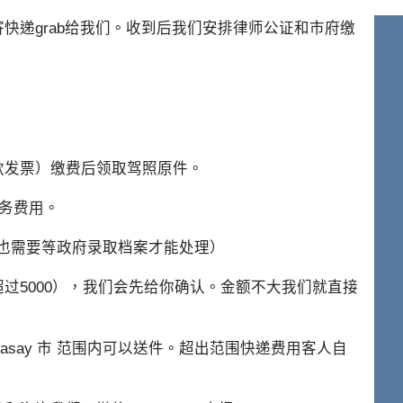
快递grab给我们。收到后我们安排律师公证和市府缴
款发票）缴费后领取驾照原件。
务费用。
单也需要等政府录取档案才能处理）
过5000），我们会先给你确认。金额不大我们就直接
bgc 市 pasay 市 范围内可以送件。超出范围快递费用客人自