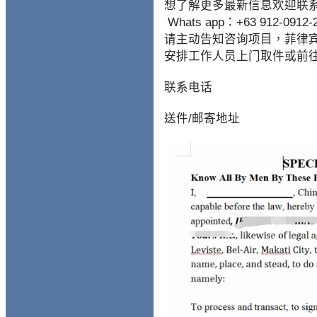
想了解更多最新信息欢迎联系和
Whats app：+63 912-0
请主动告知咨询项目，菲律宾M
安排工作人员上门取件或前
联系电话
送件/邮寄地址