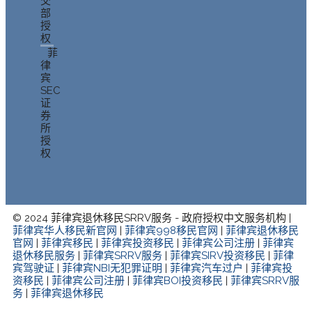
交
部
授
权
菲
律
宾
SEC
证
券
所
授
权
© 2024 菲律宾退休移民SRRV服务 - 政府授权中文服务机构 |
菲律宾华人移民新官网
|
菲律宾998移民官网
|
菲律宾退休移民
官网
|
菲律宾移民
|
菲律宾投资移民
|
菲律宾公司注册
|
菲律宾
退休移民服务
|
菲律宾SRRV服务
|
菲律宾SIRV投资移民
|
菲律
宾驾驶证
|
菲律宾NBI无犯罪证明
|
菲律宾汽车过户
|
菲律宾投
资移民
|
菲律宾公司注册
|
菲律宾BOI投资移民
|
菲律宾SRRV服
务
|
菲律宾退休移民