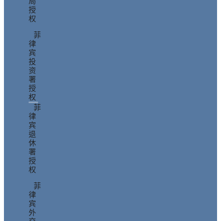
局
授
权
菲
律
宾
投
资
署
授
权
菲
律
宾
退
休
署
授
权
菲
律
宾
外