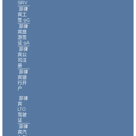
SIRV
菲律
宾工
签 9G
菲律
宾旅
游签
证 9A
菲律
宾公
司注
册
菲律
宾银
行开
户
菲律
宾
LTO
驾驶
证
菲律
宾汽