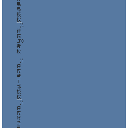
民
局
授
权
菲
律
宾
LTO
授
权
菲
律
宾
劳
工
部
授
权
菲
律
宾
旅
游