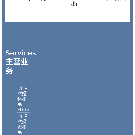
业)
Services
主营业
务
菲律
宾退
休移
民
SRRV
菲律
宾投
资移
民