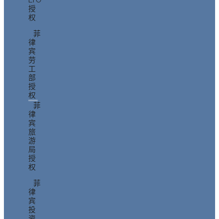
LTO
授
权
菲
律
宾
劳
工
部
授
权
菲
律
宾
旅
游
局
授
权
菲
律
宾
投
资