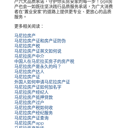
产六大品质承诺，守护你买房安家的每一步！998房
产也会一如既往坚决践行品质服务承诺，为广大消费
者在“置业安家”的道路上提供更专业、更放心的品质
服务。
更多相关阅读：
马尼拉房产
马尼拉房产证和房产证防伪
马尼拉房产税
马尼拉房产证英文如何说
马尼拉房产中介
中国人在马尼拉买房子的房产税
马尼拉房产是永久的吗？
马尼拉房产达人
马尼拉房产证
外国人如何申请马尼拉房产证
马尼拉房产证如何加名字
马尼拉房产经纪人
马尼拉房产抵押贷款
马尼拉房产过户
马尼拉房产税如何收
马尼拉房产经纪服务
马尼拉房产证查询
马尼拉房产app