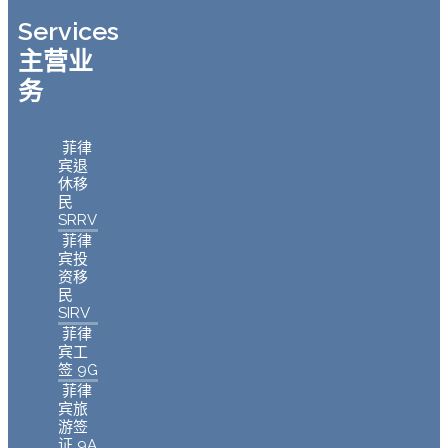
Services
主营业
务
菲律
宾退
休移
民
SRRV
菲律
宾投
资移
民
SIRV
菲律
宾工
签 9G
菲律
宾旅
游签
证 9A