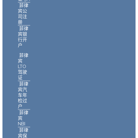
菲律
宾公
司注
册
菲律
宾银
行开
户
菲律
宾
LTO
驾驶
证
菲律
宾汽
车年
检过
户
菲律
宾
NBI
菲律
宾保