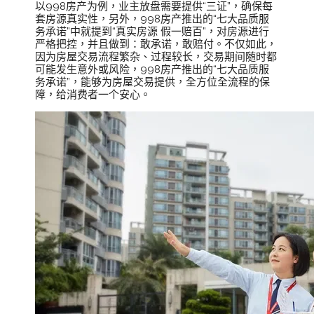
以998房产为例，业主放盘需要提供“三证”，确保每
套房源真实性，另外，998房产推出的“七大品质服
务承诺”中就提到“真实房源 假一赔百”，对房源进行
严格把控，并且做到：敢承诺，敢赔付。不仅如此，
因为房屋交易流程繁杂、过程较长，交易期间随时都
可能发生意外或风险，998房产推出的“七大品质服
务承诺”，能够为房屋交易提供，全方位全流程的保
障，给消费者一个安心。