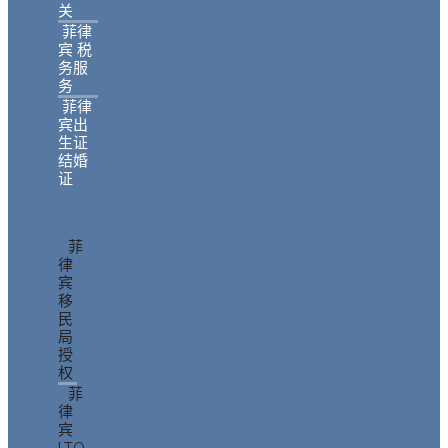
关
菲律
宾 税
务服
务
菲律
宾出
生证
结婚
证
菲
律
宾
移
民
局
授
权
菲
律
宾