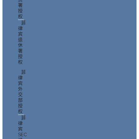
署
授
权
菲
律
宾
退
休
署
授
权
菲
律
宾
外
交
部
授
权
菲
律
宾
SEC