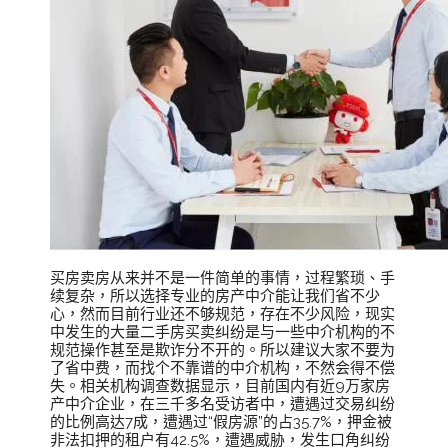
买房卖房从来并不是一件简单的事情，过程繁琐、手
续复杂，所以选择专业的房产中介能让我们省不少
心，然而目前行业还不够规范，存在不少风险，现实
中发生的大量二手房买卖纠纷是与一些中介机构的不
规范操作甚至是欺诈分不开的。所以建议大家不要为
了省中费，而找个不靠谱的中介机构，不然会得不偿
失。相关机构调查数据显示，目前国内有近9万家房
产中介企业，在三千多名受访者中，遭遇过交易纠纷
的比例高达7成，遭遇过“假房源”的占35.7%，押金被
非法扣押的租户有42.5%，遭遇威胁，发生口角纠纷