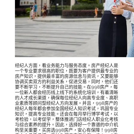
经纪人方面，看业务能力与服务态度。房产经纪人是
一个专业要求很高的职位，既要为客户提供最专业的
房产知识，提供最丰富的房源信息与资讯，又要能够
协调买卖双方的利益关系，促进交易，同时，他们还
要不断学习，不断提升自己的技能。在998房产，每
一位新人都会经历线上线下的系统化培训，有着清晰
的人才成长渠道，确保每位经纪人向高专业度、高职
业素质等顾问型经纪人方向发展。并且，998房产的
经纪人每年都会参加全国经纪人知识考试，巩固专业
知识，提高专业技能。还会在每月举行博学考试，以
考检验，以考促学，整体推进门店经纪人职业化考核
与综合素养的提升。因此，选择好一个靠谱的中介机
构至关重要，买房选998房产，安心有保障！998房