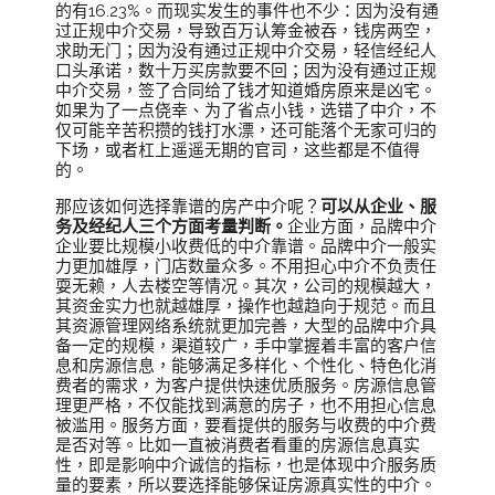
的有16.23%。而现实发生的事件也不少：因为没有通
过正规中介交易，导致百万认筹金被吞，钱房两空，
求助无门；因为没有通过正规中介交易，轻信经纪人
口头承诺，数十万买房款要不回；因为没有通过正规
中介交易，签了合同给了钱才知道婚房原来是凶宅。
如果为了一点侥幸、为了省点小钱，选错了中介，不
仅可能辛苦积攒的钱打水漂，还可能落个无家可归的
下场，或者杠上遥遥无期的官司，这些都是不值得
的。
那应该如何选择靠谱的房产中介呢？
可以从企业、服
务及经纪人三个方面考量判断。
企业方面，品牌中介
企业要比规模小收费低的中介靠谱。品牌中介一般实
力更加雄厚，门店数量众多。不用担心中介不负责任
耍无赖，人去楼空等情况。其次，公司的规模越大，
其资金实力也就越雄厚，操作也越趋向于规范。而且
其资源管理网络系统就更加完善，大型的品牌中介具
备一定的规模，渠道较广，手中掌握着丰富的客户信
息和房源信息，能够满足多样化、个性化、特色化消
费者的需求，为客户提供快速优质服务。房源信息管
理更严格，不仅能找到满意的房子，也不用担心信息
被滥用。服务方面，要看提供的服务与收费的中介费
是否对等。比如一直被消费者看重的房源信息真实
性，即是影响中介诚信的指标，也是体现中介服务质
量的要素，所以要选择能够保证房源真实性的中介。