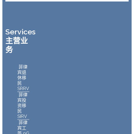
Services
主营业
务
菲律
宾退
休移
民
SRRV
菲律
宾投
资移
民
SIRV
菲律
宾工
签 9G