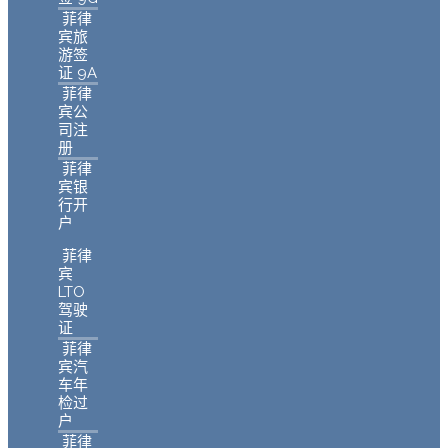
菲律
宾旅
游签
证 9A
菲律
宾公
司注
册
菲律
宾银
行开
户
菲律
宾
LTO
驾驶
证
菲律
宾汽
车年
检过
户
菲律