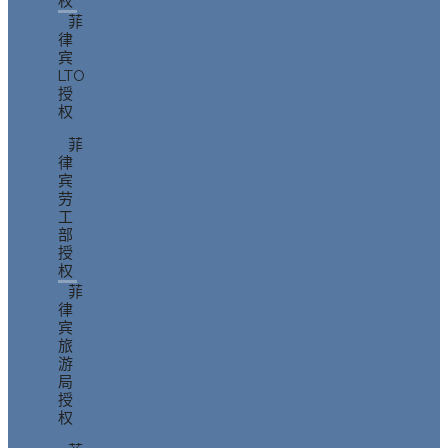
权
菲
律
宾
LTO
授
权
菲
律
宾
劳
工
部
授
权
菲
律
宾
旅
游
局
授
权