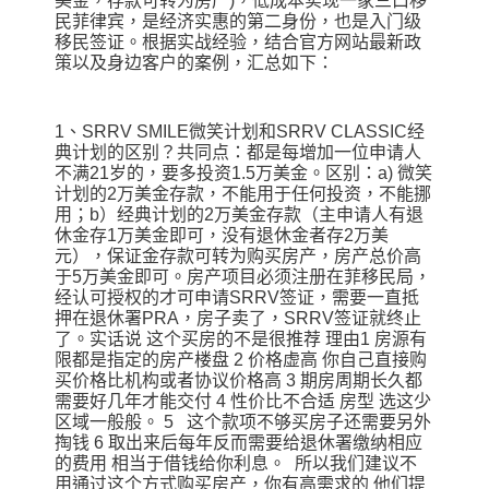
美金，存款可转为房产)，低成本实现一家三口移
民菲律宾，是经济实惠的第二身份，也是入门级
移民签证。根据实战经验，结合官方网站最新政
策以及身边客户的案例，汇总如下：
1、SRRV SMILE微笑计划和SRRV CLASSIC经
典计划的区别？共同点：都是每增加一位申请人
不满21岁的，要多投资1.5万美金。区别：a) 微笑
计划的2万美金存款，不能用于任何投资，不能挪
用；b）经典计划的2万美金存款（主申请人有退
休金存1万美金即可，没有退休金者存2万美
元），保证金存款可转为购买房产，房产总价高
于5万美金即可。房产项目必须注册在菲移民局，
经认可授权的才可申请SRRV签证，需要一直抵
押在退休署PRA，房子卖了，SRRV签证就终止
了。实话说 这个买房的不是很推荐 理由1 房源有
限都是指定的房产楼盘 2 价格虚高 你自己直接购
买价格比机构或者协议价格高 3 期房周期长久都
需要好几年才能交付 4 性价比不合适 房型 选这少
区域一般般。 5 这个款项不够买房子还需要另外
掏钱 6 取出来后每年反而需要给退休署缴纳相应
的费用 相当于借钱给你利息。 所以我们建议不
用通过这个方式购买房产，你有高需求的 他们提