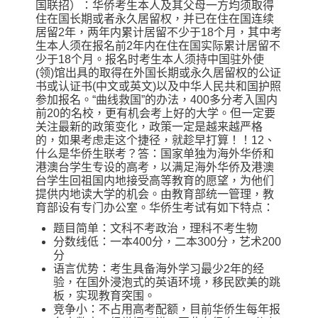
国联招）：华侨考生本人及其父母一方均须取得
住在国长期或者永久居留权，并已在住在国连续
居留2年，两年内累计居留不少于18个月，其中考
生本人须在报名前2年内在住在国实际累计居留不
少于18个月。报名时考生本人须持中国驻外使
(领)馆出具的取得在外国长期或永久居留权的公证
书或认证书(中文或英文)以及中华人民共和国护照
参加报名。“曲线救国”的办法，400多分考入国内
前20的名校，更有机会考上好的大学。但一定要
关注最新的政策变化，政策一定是越来越严格
的，如果考虑走这个捷径，就趁早打算！！12、
什么是华侨生联考？答：国家单独为海外华侨和
港澳台学生专设的高考，以满足海外华侨及港澳
台学生回祖国内地接受高等教育的愿望，为他们
提供内地读大学的机会。由教育部统一管理，教
育部设有专门办公室。华侨生考试有如下特点：
题目简单：文科不考政治，理科不考生物
分数线低：一本400分，二本300分，艺术200
分
语言优势：考生具备海外学习最少2年的经
验，在国外浸泡式的英语环境，移民欧美的跳
板，实现教育突围。
竞争小：不占用高考配额，目前华侨生每年报