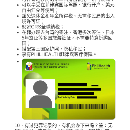
可以享受在菲律宾国际驾照、银行开户、美元
自由汇兑等便利；
豁免退休金和年金所得税、无需移民局的出入
境许可证；
规避CRS全球纳税；
在菲办理去台湾的签注、香港多次签注、日本
5年签证等多国旅游签证，不需要特意折腾回
国；
搭配第三国家护照，隐私移民；
享有PHILHEALTH菲律宾医疗保障。
10、有过犯罪记录的，有机会办下来吗？答：无