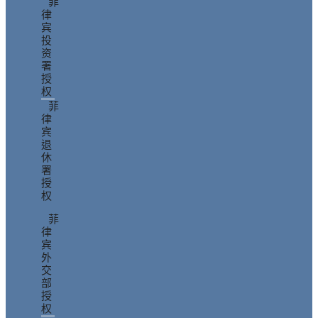
菲
律
宾
投
资
署
授
权
菲
律
宾
退
休
署
授
权
菲
律
宾
外
交
部
授
权