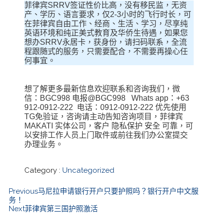
菲律宾SRRV签证性价比高，没有移民监，无资
产、学历、语言要求，仅2-3小时的飞行时长，可
在菲律宾自由工作、经商、生活、学习，尽享纯
英语环境和纯正美式教育及华侨生待遇，如果您
想办SRRV永居卡，获身份，请扫码联系，全流
程跟随式的服务，只需要配合，不需要再操心任
何事宜。
想了解更多最新信息欢迎联系和咨询我们，微
信：BGC998 电报@BGC998 Whats app：+63
912-0912-222 电话：0912-0912-222 优先使用
TG免验证，咨询请主动告知咨询项目，菲律宾
MAKATI 实体公司，客户 隐私保护 安全 可靠，可
以安排工作人员上门取件或前往我们办公室提交
办理业务。
Category :
Uncategorized
Previous
马尼拉申请银行开户只要护照吗？银行开户中文服
务！
Next
菲律宾第三国护照激活