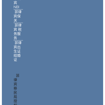
宾
NBI
菲律
宾保
关
菲律
宾 税
务服
务
菲律
宾出
生证
结婚
证
菲
律
宾
移
民
局
授