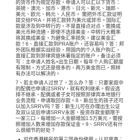
的货币作为规定存款，申请人可以汇以下货币：
英磅、澳元、加币、港币、日元、新元、瑞郎、
美元、欧元、韩元、人民币。 需把外币汇款证明
提交给PRA，并将汇款转为美元或菲币。国际汇
款是涉及到中转行的，不是直接点对点，需换成
美元币种流通，即使不选择美金，中转行大概率
将其换成美金，为避免汇率损失，建议美金汇
款！6、直接汇款到PRA账户，还容易吗？答：邦
外团队根据实战经验，用国内的个人账户购汇，
直接汇款到菲律宾退休署指定的账户，备注必须
写：主申请人姓名+出生日期。每年个人购汇额度
有限制，方式还是很多的，两万美金而已，照样
有办法可以解决的。
7、若主申请人过世了，怎么办？答：只要家庭中
的配偶也申请过SRRV，就有权利继承。假设选
择不继承，配偶或者子女可按照菲律宾本地银行
业务流程，申请取回存款。8、新出生的孩子还可
以加入SRRV吗？答：新生儿可在办理出生公证
及双认证后申请SRRV永居，投资存款金额限于
一家三口，每增加一人金额增加1.5万美元，需按
照增加人数来增加存款保证金。9、SRRV还有什
么很细节的好处？
可作香港移民的第三国身份使用，认可度高；