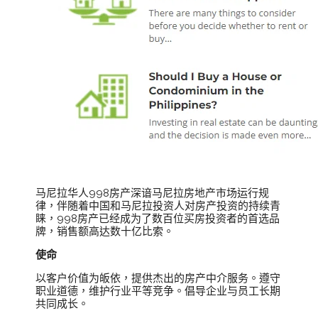
马尼拉华人998房产深谙马尼拉房地产市场运行规
律，伴随着中国和马尼拉投资人对房产投资的持续青
睐，998房产已经成为了数百位买房投资者的首选品
牌，销售额高达数十亿比索。
使命
以客户价值为皈依，提供杰出的房产中介服务。遵守
职业道德，维护行业平等竞争。倡导企业与员工长期
共同成长。