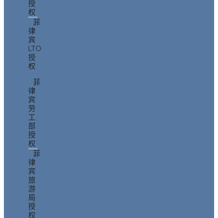
授
权
菲
律
宾
LTO
授
权
菲
律
宾
劳
工
部
授
权
菲
律
宾
旅
游
局
授
权