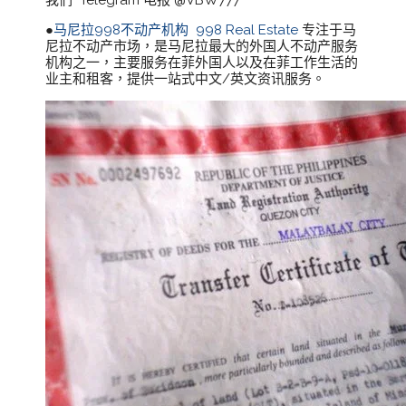
●
马尼拉998不动产机构
998 Real Estate
专注于马
尼拉不动产市场，是马尼拉最大的外国人不动产服务
机构之一，主要服务在菲外国人以及在菲工作生活的
业主和租客，提供一站式中文/英文资讯服务。