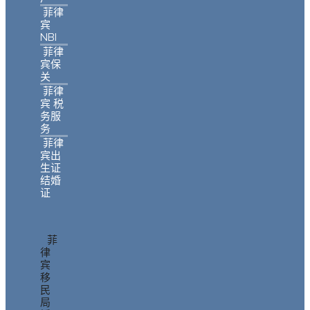
菲律
宾
NBI
菲律
宾保
关
菲律
宾 税
务服
务
菲律
宾出
生证
结婚
证
菲
律
宾
移
民
局