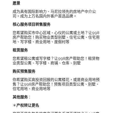
愿景
成为具有国际影响力、马尼拉领先的房地产中介公
司。成为上万名国内外客户首选品牌。
核心服务项目
转售服务
您希望购买市中心区域、心仪的公寓或土地？让998
房产帮助您！购买物业类型别墅、住宅公寓、住宅用
地、写字楼、商业用地、度假村等
租赁服务
您希望租公寓或写字楼？让998房产帮助您！租赁物
业类型公寓、写字楼、商铺、仓库、别墅
购买预售服务
你希望购买高投资回报的公寓楼花，或是商业用地预
售？让998房产帮助您！预售项目类型公寓、别墅、
住宅用地、商业用地等
其他服务
：
＊
产权转让更名