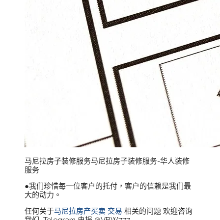
马尼拉房子装修服务马尼拉房子装修服务-华人装修
服务
●我们珍惜每一位客户的托付，客户的信赖是我们最
大的动力。
任何关于
马尼拉房产买卖 交易
相关的问题 欢迎咨询
我们 Telegram 电报 @VBW777