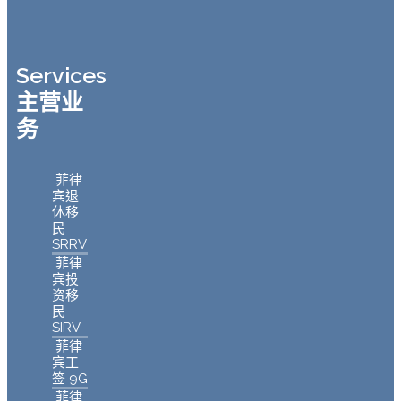
Services
主营业
务
菲律
宾退
休移
民
SRRV
菲律
宾投
资移
民
SIRV
菲律
宾工
签 9G
菲律