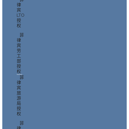
律
宾
LTO
授
权
菲
律
宾
劳
工
部
授
权
菲
律
宾
旅
游
局
授
权
菲
律