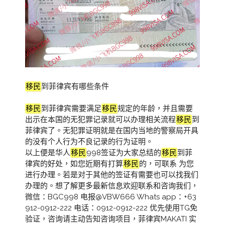
移民
到菲律宾有哪些条件
移民
到菲律宾需要满足
移民
规定的年龄，并且需要
出示在本国的无犯罪记录就可以办理相关流程
移民
到
菲律宾了。无犯罪证明就是在国内当地的警察局开具
的没有个人行为不良记录的行为证明。
以上便是华人
移民
998签证为大家总结的
移民
到菲
律宾的好处，如您近期有打算
移民
的，可联系 为您
进行办理。若是对于其他的签证有需要也可以找我们
办理的。想了解更多最新信息欢迎联系和咨询我们，
微信：BGC998 电报@VBW666 Whats app：+63
912-0912-222 电话：0912-0912-222 优先使用TG免
验证，咨询请主动告知咨询项目，菲律宾MAKATI 实