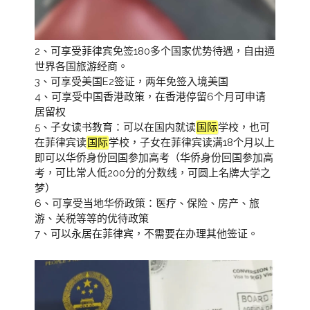
2、可享受菲律宾免签180多个国家优势待遇，自由通
世界各国旅游经商。
3、可享受美国E2签证，两年免签入境美国
4、可享受中国香港政策，在香港停留6个月可申请
居留权
5、子女读书教育：可以在国内就读
国际
学校，也可
在菲律宾读
国际
学校，子女在菲律宾读满18个月以上
即可以华侨身份回国参加高考（华侨身份回国参加高
考，可比常人低200分的分数线，可圆上名牌大学之
梦）
6、可享受当地华侨政策：医疗、保险、房产、旅
游、关税等等的优待政策
7、可以永居在菲律宾，不需要在办理其他签证。