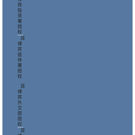
宾
投
资
署
授
权
菲
律
宾
退
休
署
授
权
菲
律
宾
外
交
部
授
权
菲