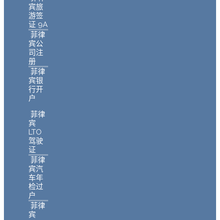
宾旅
游签
证 9A
菲律
宾公
司注
册
菲律
宾银
行开
户
菲律
宾
LTO
驾驶
证
菲律
宾汽
车年
检过
户
菲律
宾