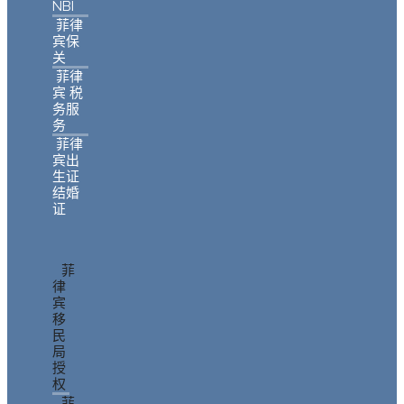
NBI
菲律
宾保
关
菲律
宾 税
务服
务
菲律
宾出
生证
结婚
证
菲
律
宾
移
民
局
授
权
菲