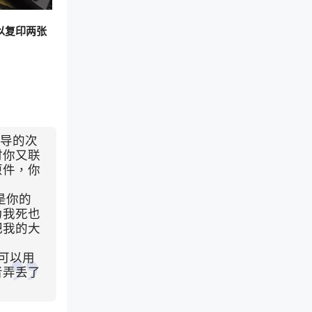
以复印两张
，导的次
时你又联
原件，你
是你的
为我死也
把我的大
可以用
者弄丢了