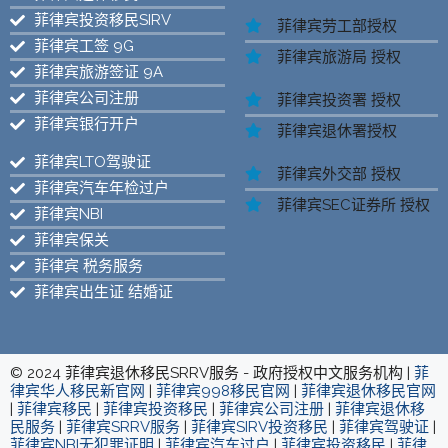
菲律宾投资移民SIRV
菲律宾劳工部授权
菲律宾工签 9G
菲律宾旅游局 授权
菲律宾旅游签证 9A
菲律宾公司注册
菲律宾投资署 授权
菲律宾银行开户
菲律宾退休署授权
菲律宾LTO驾驶证
菲律宾外交部 授权
菲律宾汽车年检过户
菲律宾SEC证券所 授权
菲律宾NBI
菲律宾保关
菲律宾 税务服务
菲律宾出生证 结婚证
© 2024 菲律宾退休移民SRRV服务 - 政府授权中文服务机构 |
菲
律宾华人移民新官网
|
菲律宾998移民官网
|
菲律宾退休移民官网
|
菲律宾移民
|
菲律宾投资移民
|
菲律宾公司注册
|
菲律宾退休移
民服务
|
菲律宾SRRV服务
|
菲律宾SIRV投资移民
|
菲律宾驾驶证
|
菲律宾NBI无犯罪证明
|
菲律宾汽车过户
|
菲律宾投资移民
|
菲律