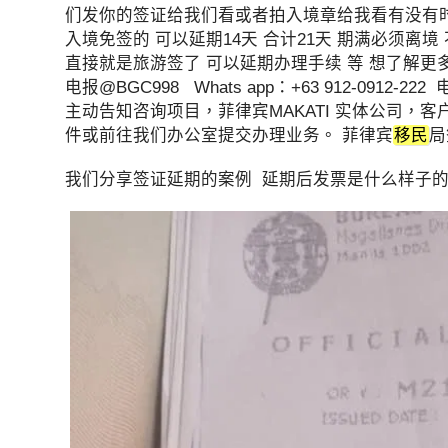
们发你的签证给我们看或者拍入境章给我看有没有
入境免签的 可以延期14天 合计21天 期满必须离
直接就是旅游签了 可以延期办理手续 等 想了解更
电报@BGC998 Whats app：+63 912-0912-2
主动告知咨询项目，菲律宾MAKATI 实体公司，客
件或前往我们办公室提交办理业务。 菲律宾
移民
局
我们分享签证延期的案例 延期后发票是什么样子