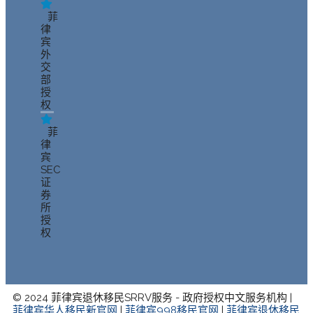
菲
律
宾
外
交
部
授
权
菲
律
宾
SEC
证
券
所
授
权
© 2024 菲律宾退休移民SRRV服务 - 政府授权中文服务机构 |
菲律宾华人移民新官网
|
菲律宾998移民官网
|
菲律宾退休移民