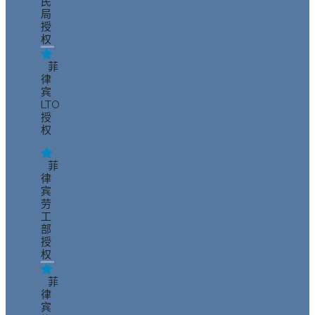
民
局
授
权
菲
律
宾
LTO
授
权
菲
律
宾
劳
工
部
授
权
菲
律
宾