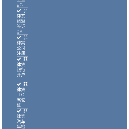
9G
菲
律宾
旅游
签证
9A
菲
律宾
公司
注册
菲
律宾
银行
开户
菲
律宾
LTO
驾驶
证
菲
律宾
汽车
年检