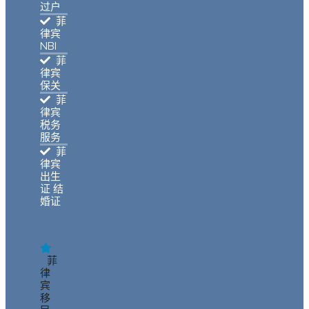
过户
菲
律宾
NBI
菲
律宾
保关
菲
律宾
税务
服务
菲
律宾
出生
证 结
婚证
菲
律
宾
移