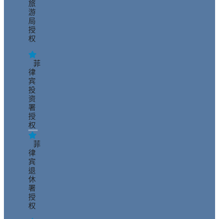
旅
游
局
授
权
菲
律
宾
投
资
署
授
权
菲
律
宾
退
休
署
授
权