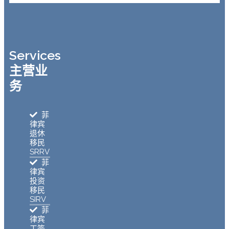
Services
主营业
务
菲
律宾
退休
移民
SRRV
菲
律宾
投资
移民
SIRV
菲
律宾
工签