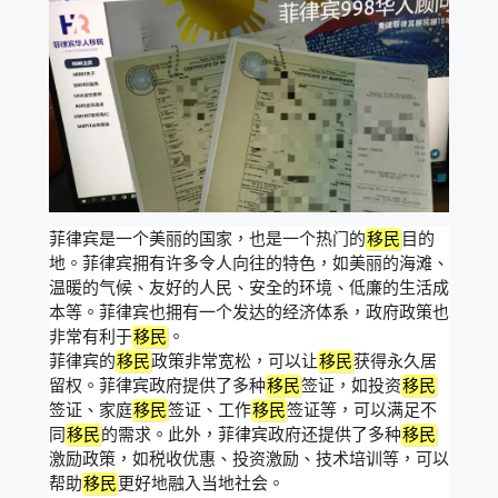
菲律宾是一个美丽的国家，也是一个热门的
移民
目的
地。菲律宾拥有许多令人向往的特色，如美丽的海滩、
温暖的气候、友好的人民、安全的环境、低廉的生活成
本等。菲律宾也拥有一个发达的经济体系，政府政策也
非常有利于
移民
。
菲律宾的
移民
政策非常宽松，可以让
移民
获得永久居
留权。菲律宾政府提供了多种
移民
签证，如投资
移民
签证、家庭
移民
签证、工作
移民
签证等，可以满足不
同
移民
的需求。此外，菲律宾政府还提供了多种
移民
激励政策，如税收优惠、投资激励、技术培训等，可以
帮助
移民
更好地融入当地社会。