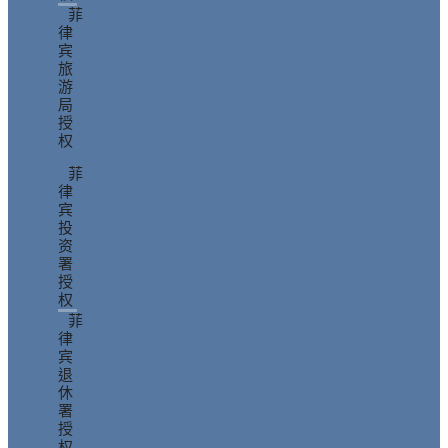
菲
律
宾
旅
游
局
授
权
菲
律
宾
投
资
署
授
权
菲
律
宾
退
休
署
授
权