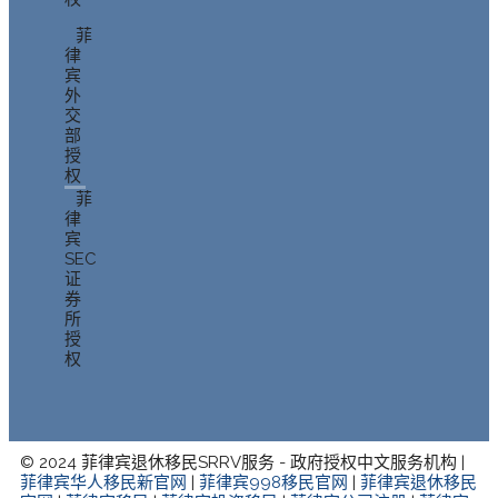
菲
律
宾
外
交
部
授
权
菲
律
宾
SEC
证
券
所
授
权
© 2024 菲律宾退休移民SRRV服务 - 政府授权中文服务机构 |
菲律宾华人移民新官网
|
菲律宾998移民官网
|
菲律宾退休移民