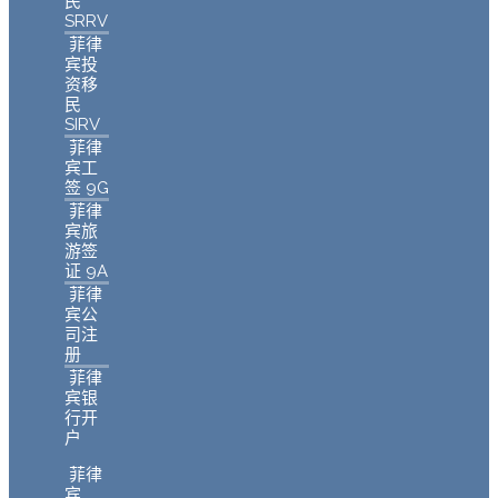
民
SRRV
菲律
宾投
资移
民
SIRV
菲律
宾工
签 9G
菲律
宾旅
游签
证 9A
菲律
宾公
司注
册
菲律
宾银
行开
户
菲律
宾