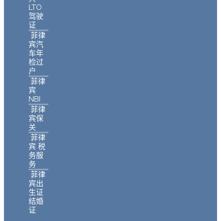
LTO
驾驶
证
菲律
宾汽
车年
检过
户
菲律
宾
NBI
菲律
宾保
关
菲律
宾 税
务服
务
菲律
宾出
生证
结婚
证