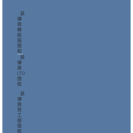
菲
律
宾
移
民
局
授
权
菲
律
宾
LTO
授
权
菲
律
宾
劳
工
部
授
权