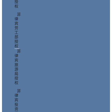
授
权
菲
律
宾
劳
工
部
授
权
菲
律
宾
旅
游
局
授
权
菲
律
宾
投
资