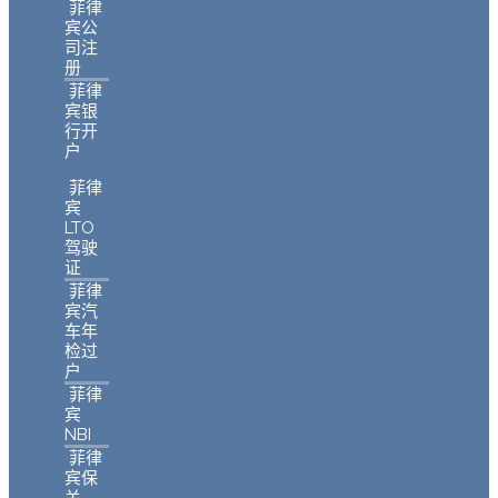
菲律
宾公
司注
册
菲律
宾银
行开
户
菲律
宾
LTO
驾驶
证
菲律
宾汽
车年
检过
户
菲律
宾
NBI
菲律
宾保
关