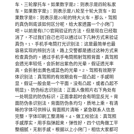
车、三轮摩托车。如果数字是2：则表示是四轮私家
车。如果数字是3：则表示是八轮至十轮大货车。如
果数字是8：则表示是20轮的特大火车。那么，驾照
的真伪到底该如何区分呢，给大家透露一个小窍门
吧。以前是有LTO官网验证的方法，但是现在已经取
消了，不过我们自己也可以通过以下几种方式来验证
真伪。1、手机手电筒打光识别法：这是最简单也最
容易实现的辨别方法，路上交警都是通过这种方式来
检查真伪的。通过手机手电筒照射驾照背面，真驾照
会透光率较低，会折射出紫色的光晕，假证透光率
高，会折射出黄色或蓝色的光晕。2、驾照有效期字
体识别法：真驾照的有效期会有一层凸起，手感明
显，假证一般会是一个平面，没有凸起，或者凸起不
明显3、防伪标志识别法：正面人像照片右下角处有
一处明显的防伪标识，正面拿起时会有明显反光。背
面防伪条识别法，背面防伪条均匀，质地上乘，有清
晰的字体可供辨认 背面照片清晰，紧急联系人信息
完整，字体印刷工整清晰。4、做工校验法：真驾照
手感厚实，用手指弹起来，弹性好，四个切角做工平
整细腻，无割手感。根据以上小窍门，相信大家都可