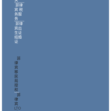
菲律
宾 税
务服
务
菲律
宾出
生证
结婚
证
菲
律
宾
移
民
局
授
权
菲
律
宾
LTO