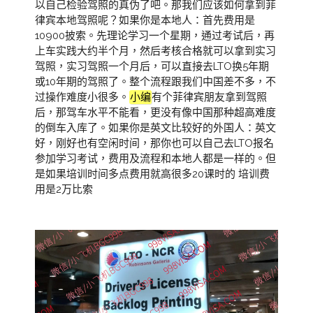
以自己检验驾照的真伪了吧。那我们应该如何拿到菲
律宾本地驾照呢？如果你是本地人：首先费用是
10900披索。先理论学习一个星期，通过考试后，再
上车实践大约半个月，然后考核合格就可以拿到实习
驾照，实习驾照一个月后，可以直接去LTO换5年期
或10年期的驾照了。整个流程跟我们中国差不多，不
过操作难度小很多。
小编
有个菲律宾朋友拿到驾照
后，那驾车水平不能看，更没有像中国那种超高难度
的倒车入库了。如果你是英文比较好的外国人：英文
好，刚好也有空闲时间，那你也可以自己去LTO报名
参加学习考试，费用及流程和本地人都是一样的。但
是如果培训时间多点费用就高很多20课时的 培训费
用是2万比索