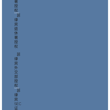
署
授
权
菲
律
宾
退
休
署
授
权
菲
律
宾
外
交
部
授
权
菲
律
宾
SEC
证