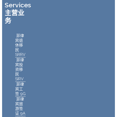
Services
主营业
务
菲律
宾退
休移
民
SRRV
菲律
宾投
资移
民
SIRV
菲律
宾工
签 9G
菲律
宾旅
游签
证 9A