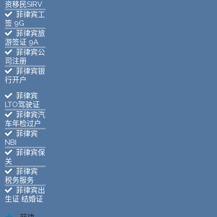
资移民SIRV
菲律宾工
签 9G
菲律宾旅
游签证 9A
菲律宾公
司注册
菲律宾银
行开户
菲律宾
LTO驾驶证
菲律宾汽
车年检过户
菲律宾
NBI
菲律宾保
关
菲律宾
税务服务
菲律宾出
生证 结婚证