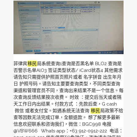
菲律宾
移民
局系统查询1查询是否黑名单 BLO2 查询是
否警示名单AlO3 签证类型状态/ iCard状态4 其他需求
请告知只需提供护照首页照片或者 名字拼音 出生年月
日 护照号码。请告知主要要查询类型，不同类型查询
渠道和管理官员不同，查询出来结果不是一个信息。每
次查询反馈结果按次收费。 时效 ：提交后当天或者隔
天工作日内出结果。付款方式 ：先款后查，G cash
微信 或者支付宝。如遇系统无法查询
移民
局政策不给
查等因数无法完成订单，全额退款。 想了解更多最新
信息欢迎联系和咨询我们，微信：BGC998 电报
@VBW666 Whats app：+63 912-0912-222 电话：