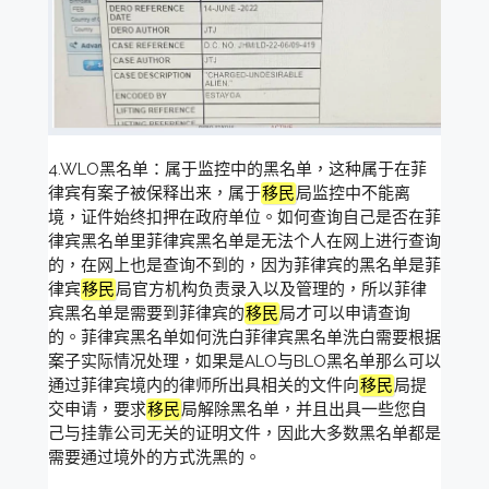
4.WLO黑名单：属于监控中的黑名单，这种属于在菲
律宾有案子被保释出来，属于
移民
局监控中不能离
境，证件始终扣押在政府单位。如何查询自己是否在菲
律宾黑名单里菲律宾黑名单是无法个人在网上进行查询
的，在网上也是查询不到的，因为菲律宾的黑名单是菲
律宾
移民
局官方机构负责录入以及管理的，所以菲律
宾黑名单是需要到菲律宾的
移民
局才可以申请查询
的。菲律宾黑名单如何洗白菲律宾黑名单洗白需要根据
案子实际情况处理，如果是ALO与BLO黑名单那么可以
通过菲律宾境内的律师所出具相关的文件向
移民
局提
交申请，要求
移民
局解除黑名单，并且出具一些您自
己与挂靠公司无关的证明文件，因此大多数黑名单都是
需要通过境外的方式洗黑的。