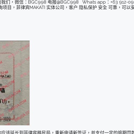
：BGC998 电报@BGC998 Whats app：+63 912-0912-2
项目，菲律宾MAKATI 实体公司，客户 隐私保护 安全 可靠，可
你应该延长到菲律宾移民局，重新申请新签证，并支付一定的逾期罚