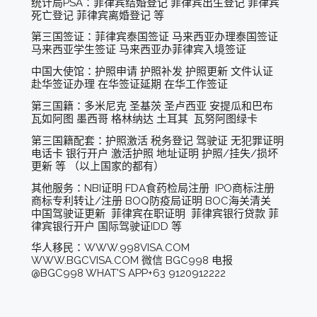
统计局PSA：菲律宾结婚登记 菲律宾出生登记 菲律宾
死亡登记 菲律宾离婚登记 等
第三国签证：菲律宾泰国签证 马来西亚办理泰国签证
马来西亚学生签证 马来西亚办菲律宾入境签证
中国大使馆：护照申请 护照补发 护照更新 文件认证
赴华签证办理 在华签证延期 在华工作签证
第三国籍：多米尼克 圣基茨 圣卢西亚 安提瓜和巴布
瓦如阿图 墨西哥 格林纳达 土耳其 瓦努阿图绿卡
第三国籍配套：护照激活 税务登记 驾驶证 无犯罪证明
电话卡 银行开户 激活护照 地址证明 护照/挂失/损坏
更新 等 （以上国家的都有）
其他服务：NBI证明 FDA食药检局注册 IPO商标注册
商标专利转让/注册 BOQ防疫局证明 BOC海关清关
中国驾驶证更新 菲律宾在职证明 菲律宾银行贷款 菲
律宾银行开户 国际驾驶证IDD 等
华人移民：WWW.998VISA.COM
WWW.BGCVISA.COM 微信 BGC998 电报
@BGC998 WHAT'S APP+63 9120912222