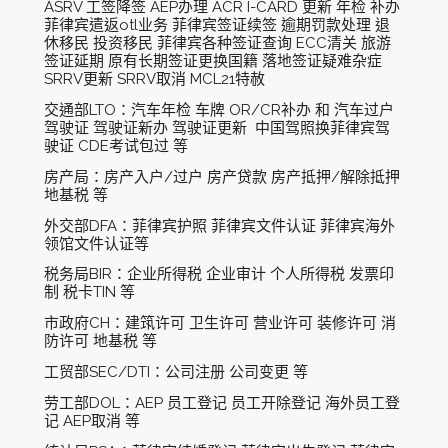
ASRV 工签降签 AEP办理 ACR I-CARD 更新 年检 补办
菲律宾遣返otl业务 菲律宾签证续签 逾期罚款处理 退
休移民 投资移民 菲律宾各种签证查询 ECC清关 旅游
签证延期 原有长期签证更换国籍 落地签证疑难杂症
SRRV更新 SRRV取消 MCL21特赦
交通部LTO：汽车年检 车牌 OR/CR补办 和 汽车过户
驾驶证 驾驶证新办 驾驶证更新 中国驾照换菲律宾驾
驶证 CDE考试包过 等
房产局：房产入户/过户 房产贷款 房产抵押/解除抵押
地基税 等
外交部DFA：菲律宾护照 菲律宾文件认证 菲律宾海外
领馆文件认证等
税务局BIR：企业所得税 企业审计 个人所得税 发票印
制 税卡TIN 等
市政府CH：建筑许可 卫生许可 营业许可 装修许可 消
防许可 地基税 等
工贸部SEC/DTI：公司注册 公司变更 等
劳工部DOL：AEP 员工登记 员工开除登记 海外员工登
记 AEP取消 等