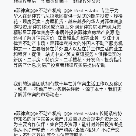
菲律宾租房 华商签证骗子 菲律宾外交部
●菲律宾998不动产机构 998 Real Estate 专注于为
华人在菲律宾马尼拉地区提供一站式的期房投资、炒楼
花、现房买卖、房屋租赁、越来越多的华人对菲律宾旅
游投资,菲律宾移民感兴趣,居外网菲律宾房地产网,为您
精彩呈现菲律宾房子,来居外投资菲律宾房地产资源,您
还可了解菲律宾房价, 在售楼盘介绍等业务. 专注于菲
律宾不动产市场，是菲律宾最大的外国人不动产服务机
构之一，主要服务在菲外国人以及在菲工作生活的业主
和租客，提供一站式中文/英文资讯服务。供菲律宾的
新房、二手房、特价房、二手楼花、开发商、投资指南
等房产信息,为房产投资者菲律宾买房提供帮助.
我们的运营团队拥有数十年在菲律宾生活工作以及移民
、税务 、不动产等业务相关经验 、源于本土，我们更
了解菲律宾的市场动态。
●菲律宾998不动产机构 998 Real Estate 长期紧密协
作知名的菲律宾各大地产开发商以及合规中介资源公司
为主要合作伙伴，集合更多资源，能针对外国投资者提
供从不动产精选、不动产购买/出售/租凭/ 不动产交
付、不动产养护 等全方位管理服务；