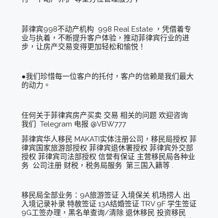
菲律宾998不动产机构 998 Real Estate ，凭借着专
业与执着，不断提升客户体验，推动菲律宾行业的进
步，让房产交易变得更加轻松和愉悦！
●我们珍惜每一位客户的托付，客户的信赖是我们最大
的动力。
任何关于菲律宾房产买卖 交易 相关的问题 欢迎咨询
我们 Telegram 电报 @VBW777
菲律宾华人移民 MAKATI实体注册公司，移民局授权 菲
律宾国家旅游部授权 菲律宾退休署授权 菲律宾外交部
授权 菲律宾司法部授权 信誉有保证 主营移民局各种业
务 公司注册 财税，税务局服务 第三国入籍等 .
移民局全部业务：9A旅游签证 入境保关 机场捞人 出
入境记录补录 特赦签证 13A结婚签证 TRV 9F 学生签证
9G工签办理，黑名单查询/清除 退休移民 投资移民