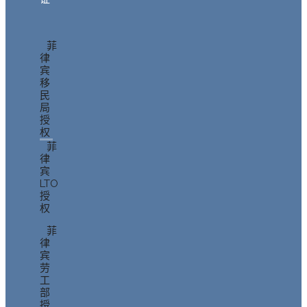
菲
律
宾
移
民
局
授
权
菲
律
宾
LTO
授
权
菲
律
宾
劳
工
部
授