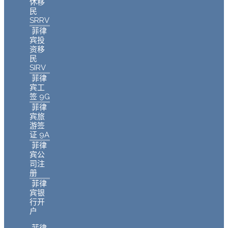
休移
民
SRRV
菲律
宾投
资移
民
SIRV
菲律
宾工
签 9G
菲律
宾旅
游签
证 9A
菲律
宾公
司注
册
菲律
宾银
行开
户