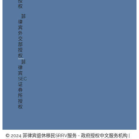
授
权
菲
律
宾
外
交
部
授
权
菲
律
宾
SEC
证
券
所
授
权
© 2024 菲律宾退休移民SRRV服务 - 政府授权中文服务机构 |