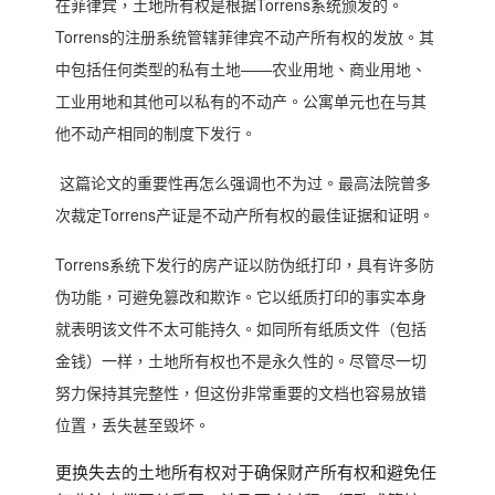
在菲律宾，土地所有权是根据
Torrens系统
颁发的。
Torrens
的注册系统
管辖菲律宾不动产所有权的发放。其
中包括任何类型的私有土地——农业用地、商业用地、
工业用地和其他可以私有的不动产。公寓单元也在与其
他不动产相同的制度下发行。
这篇论文的重要性再怎么强调也不为过。最高法院曾多
次裁定
Torrens产证
是不动产所有权的最佳证据和证明。
Torrens系统下发行的房产证以防伪纸打印，具有许多防
伪功能，可避免篡改和欺诈。
它以纸质打印的事实本身
就
表明该文件不太可能持久
。
如同所有纸质文件（包括
金钱）一样，土地所有权也不是永久性的。
尽管尽一切
努力保持其完整性，但这份非常重要的文档也容易放错
位置，丢失甚至毁坏。
更换失去的土地所有权对于确保财产所有权和避免任