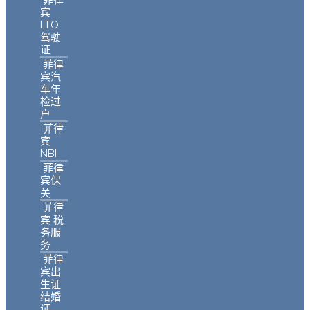
菲律
宾
LTO
驾驶
证
菲律
宾汽
车年
检过
户
菲律
宾
NBI
菲律
宾保
关
菲律
宾 税
务服
务
菲律
宾出
生证
结婚
证