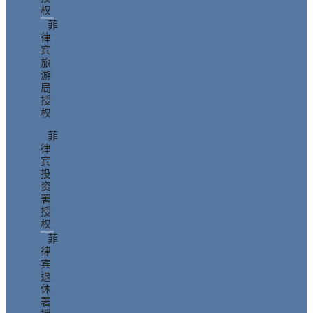
权
菲
律
宾
旅
游
局
授
权
菲
律
宾
投
资
署
授
权
菲
律
宾
退
休
署