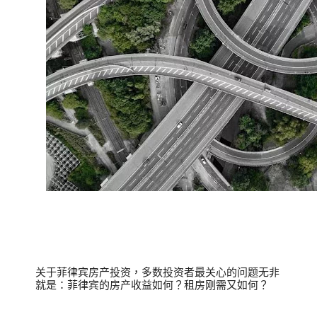
关于菲律宾房产投资，多数投资者最关心的问题无非
就是：菲律宾的房产收益如何？租房刚需又如何？