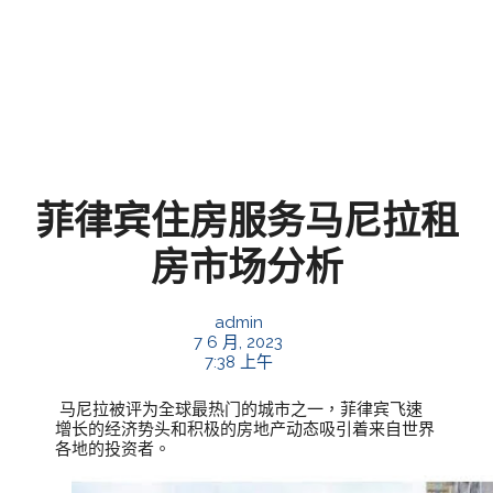
菲律宾住房服务马尼拉租
房市场分析
admin
7 6 月, 2023
7:38 上午
马尼拉被评为全球最热门的城市之一，菲律宾飞速
增长的经济势头和积极的房地产动态吸引着来自世界
各地的投资者。