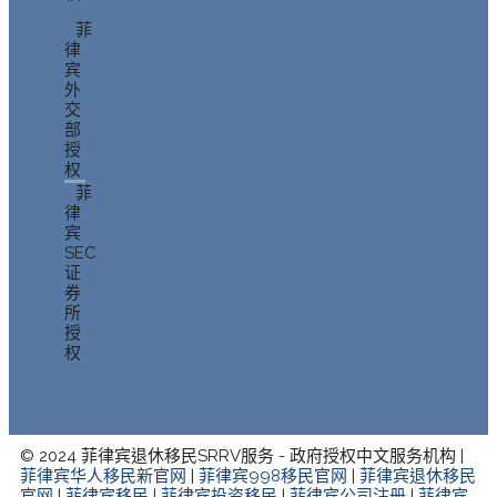
菲
律
宾
外
交
部
授
权
菲
律
宾
SEC
证
券
所
授
权
© 2024 菲律宾退休移民SRRV服务 - 政府授权中文服务机构 |
菲律宾华人移民新官网
|
菲律宾998移民官网
|
菲律宾退休移民
官网
|
菲律宾移民
|
菲律宾投资移民
|
菲律宾公司注册
|
菲律宾