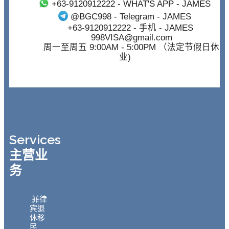
+63-9120912222
- WHAT'S APP - JAMES
@BGC998
- Telegram - JAMES
+63-9120912222
- 手机 - JAMES
998VISA@gmail.com
周一至周五 9:00AM - 5:00PM （法定节假日休
业)
Services
主营业
务
菲律
宾退
休移
民