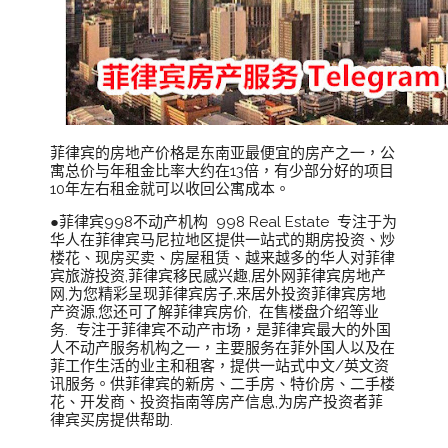
菲律宾的房地产价格是东南亚最便宜的房产之一，公
寓总价与年租金比率大约在13倍，有少部分好的项目
10年左右租金就可以收回公寓成本。
●菲律宾998不动产机构 998 Real Estate 专注于为
华人在菲律宾马尼拉地区提供一站式的期房投资、炒
楼花、现房买卖、房屋租赁、越来越多的华人对菲律
宾旅游投资,菲律宾移民感兴趣,居外网菲律宾房地产
网,为您精彩呈现菲律宾房子,来居外投资菲律宾房地
产资源,您还可了解菲律宾房价, 在售楼盘介绍等业
务. 专注于菲律宾不动产市场，是菲律宾最大的外国
人不动产服务机构之一，主要服务在菲外国人以及在
菲工作生活的业主和租客，提供一站式中文/英文资
讯服务。供菲律宾的新房、二手房、特价房、二手楼
花、开发商、投资指南等房产信息,为房产投资者菲
律宾买房提供帮助.