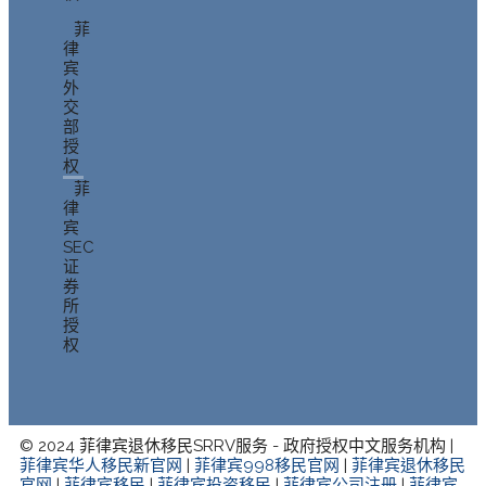
菲
律
宾
外
交
部
授
权
菲
律
宾
SEC
证
券
所
授
权
© 2024 菲律宾退休移民SRRV服务 - 政府授权中文服务机构 |
菲律宾华人移民新官网
|
菲律宾998移民官网
|
菲律宾退休移民
官网
|
菲律宾移民
|
菲律宾投资移民
|
菲律宾公司注册
|
菲律宾