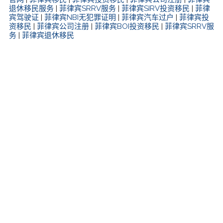
退休移民服务
|
菲律宾SRRV服务
|
菲律宾SIRV投资移民
|
菲律
宾驾驶证
|
菲律宾NBI无犯罪证明
|
菲律宾汽车过户
|
菲律宾投
资移民
|
菲律宾公司注册
|
菲律宾BOI投资移民
|
菲律宾SRRV服
务
|
菲律宾退休移民