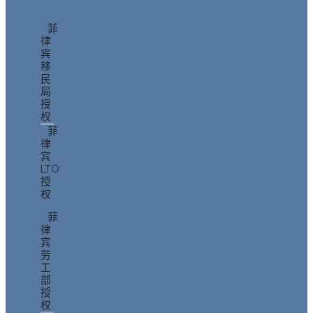
菲
律
宾
移
民
局
授
权
菲
律
宾
LTO
授
权
菲
律
宾
劳
工
部
授
权