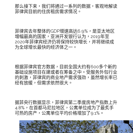
那么接下来，我们将通过一系列的数据，客观地解读
菲律宾目前的住房租房需求情况。
菲律宾去年整体的GDP增速高达6.9%，是亚太地区
增幅最高的国家，亚洲开发银行认为，2019年至
2020年菲律宾经济仍将保持较快增长，并将继续成
为全球增长最快的经济体之一。
根据菲律宾官方数据，目前全国大约有600多个新的
基础设施项目在建或者在筹备之中。受服务外包行业
的刺激，菲律宾的商业地产需求强劲，虽然增长率已
经有放缓，但需求依然很大。
据菲央行数据显示，菲律宾第二季度房地产指数上升
4.8%，在首都马尼拉地区，公寓单位成为了最炙手
可热的房产，公寓单位平均价格增加了9.1%。