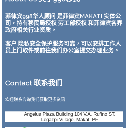
菲律宾998华人顾问 是菲律宾MAKATI 实体公
司，持有移民局授权 劳工部授权 和菲律宾各界
政府相关行业资质。
客户 隐私安全保护服务可靠，可以安排工作人
员上门取件或前往我们办公室提交办理业务。
Contact 联系我们
欢迎联系咨询我们获取更多资讯
Angelus Plaza Building 104 V.A. Rufino ST,
Legazpi Village, Makati PH