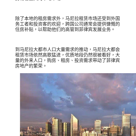
除了本地的租房需求外，马尼拉租赁市场还受到外国
务工者和投资客的欢迎，跨国公司通常会提供慷慨的
住房补贴，以帮助他们的高管到菲律宾发展业务。
到马尼拉大都市人口大量需求的推动，马尼拉大都会
租赁市场依然高歌猛进，优质地段仍然很被看好，大
量的外来人口，购房、租房、投资需求带动了菲律宾
房地产的繁荣。