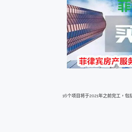
16个项目将于2021年之前完工，包