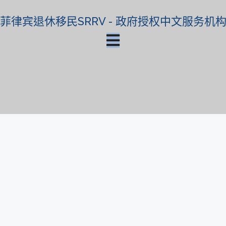
菲律宾退休移民SRRV - 政府授权中文服务机