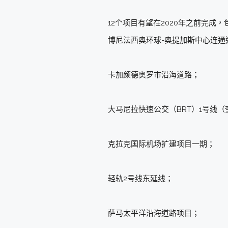
12个项目有望在2020年之前完成，
博尼法西奥环球-奥提加斯中心连通
卡加颜德奥罗市沿海道路；
大马尼拉快速公交（BRT）1号线
克拉克国际机场扩建项目一期；
轻轨2号线东延线；
萨马太平洋沿海道路项目；