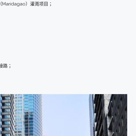
（Maridagao）灌溉项目；
接路；