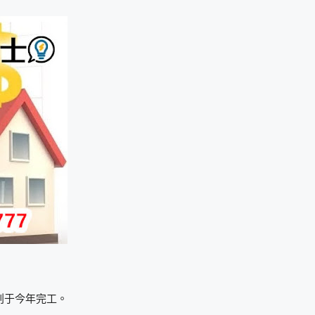
划于今年完工。