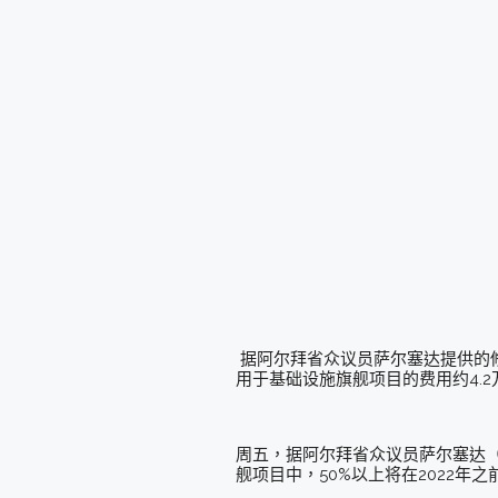
据阿尔拜省众议员萨尔塞达提供的修
用于基础设施旗舰项目的费用约4.2
周五，据阿尔拜省众议员萨尔塞达（Jos
舰项目中，50%以上将在2022年