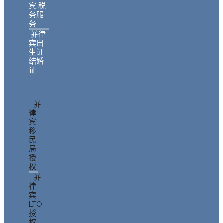
宾 税
务服
务
菲律
宾出
生证
结婚
证
菲
律
宾
移
民
局
授
权
菲
律
宾
LTO
授
权