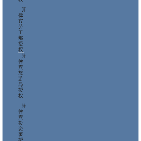
菲
律
宾
劳
工
部
授
权
菲
律
宾
旅
游
局
授
权
菲
律
宾
投
资
署
授