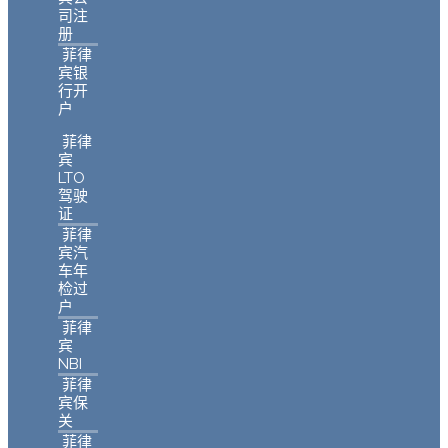
司注
册
菲律
宾银
行开
户
菲律
宾
LTO
驾驶
证
菲律
宾汽
车年
检过
户
菲律
宾
NBI
菲律
宾保
关
菲律