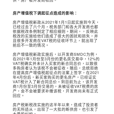
房产增值税下调起征点造成的影响：
房产增值税新政从2021年1月1日起实施到今天，
已经过去了六个月，税务部门和各大开发商也都
依据税改条例制定了相应细则。
期间，，反映此
税改的实施给他们造成了很大的困扰和损失，并
且很多开发商在VAT税的征收环节上，就出现了
前后不一致的情况。
房产增值税新政实施后，
以开发商SMDC为例，
在2021年1月份至3月份的更名房交易中，12%的
VAT税确实并未计入买家的新合同总价，以致很
多购房者认为该税不会被征收。随后，总统拒绝
在提高房产增值税起征点的法案上签字，在2021
年4月份后，新买家购买的更名房产，已经证实
VAT税计入了新合同总价。到目前为止，该开发
商1月份至3月份交易的，未被征收VAT税费的房
产，会不会被要求补缴该税，开发商尚未有正式
回应。
房产税新税改实施的这半年以来，造成了投资者
的无所适从，出现了一大批的断供房，也引发了
大量的纠纷。