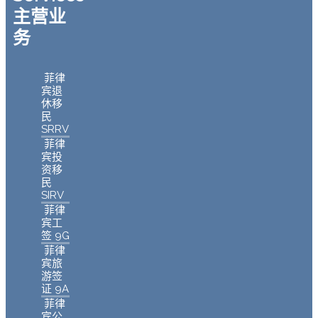
主营业
务
菲律
宾退
休移
民
SRRV
菲律
宾投
资移
民
SIRV
菲律
宾工
签 9G
菲律
宾旅
游签
证 9A
菲律
宾公