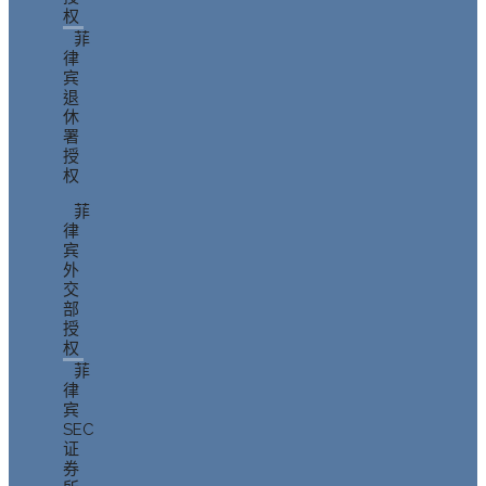
权
菲
律
宾
退
休
署
授
权
菲
律
宾
外
交
部
授
权
菲
律
宾
SEC
证
券