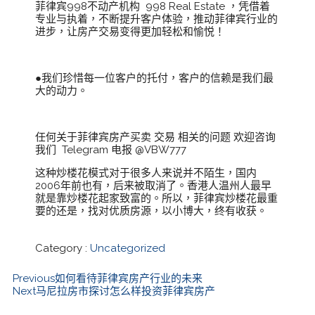
菲律宾998不动产机构 998 Real Estate ，凭借着
专业与执着，不断提升客户体验，推动菲律宾行业的
进步，让房产交易变得更加轻松和愉悦！
●我们珍惜每一位客户的托付，客户的信赖是我们最
大的动力。
任何关于菲律宾房产买卖 交易 相关的问题 欢迎咨询
我们 Telegram 电报 @VBW777
这种炒楼花模式对于很多人来说并不陌生，国内
2006年前也有，后来被取消了。香港人温州人最早
就是靠炒楼花起家致富的。所以，菲律宾炒楼花最重
要的还是，找对优质房源，以小博大，终有收获。
Category :
Uncategorized
Previous
如何看待菲律宾房产行业的未来
Next
马尼拉房市探讨怎么样投资菲律宾房产