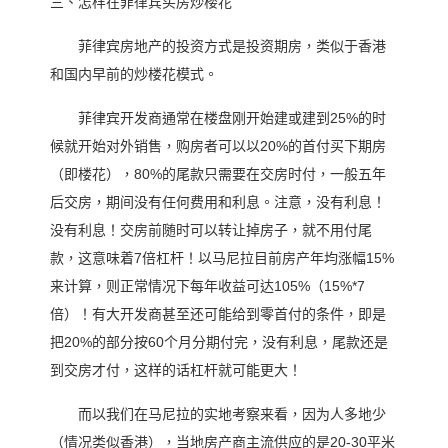
三、怎样在菲律宾买房炒楼花
菲律宾房地产的投资方式是投资期房，类似于香港
和国内早前的炒楼花模式。
菲律宾开发商通常在楼盘刚开始建或建到25%的时
候就开始对外销售，购房者可以以20%的首付买下期房
（即楼花），80%的尾款只需要在交房时付，一般五年
后交房，期间没有任何费用和利息。注意，没有利息！
没有利息！交房前随时可以转让掉房子，就不用付尾
款，这意味着7倍杠杆！以马尼拉目前房产年均涨幅15%
来计算，则正常情况下每年收益可达105%（15%*7
倍）！有大开发商甚至还可能给到零首付的条件，即是
把20%的部分按60个月分期付完，没有利息，尾款还是
到交房才付，这样的话杠杆就可能更大！
而以我们在马尼拉的实地考察来看，因为人多地少
（情况类似香港），当地房产商主流供应的是20-30平米