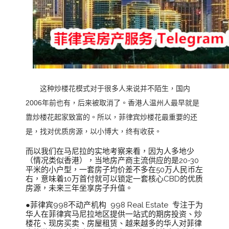
这种炒楼花模式对于很多人来说并不陌生，国内
2006年前也有，后来被取消了。香港人温州人最早就是
靠炒楼花起家致富的。所以，菲律宾炒楼花最重要的还
是，找对优质房源，以小博大，终有收获。
而以我们在马尼拉的实地考察来看，因为人多地少
（情况类似香港），当地房产商主流供应的是20-30
平米的小户型，一套房子均价差不多在50万人民币左
右，意味着10万首付就可以锁定一套核心CBD的优质
房源，未来三年坐享房子升值。
●菲律宾998不动产机构 998 Real Estate 专注于为
华人在菲律宾马尼拉地区提供一站式的期房投资、炒
楼花、现房买卖、房屋租赁、越来越多的华人对菲律