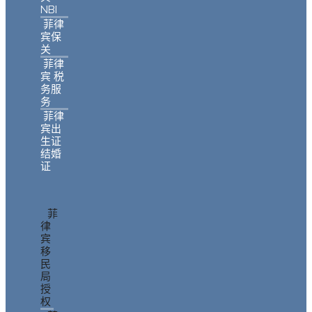
NBI
菲律
宾保
关
菲律
宾 税
务服
务
菲律
宾出
生证
结婚
证
菲
律
宾
移
民
局
授
权