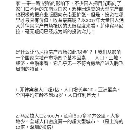
家"一带一路"战略的影响下，不少国人把目光瞄向了
家门口不远的东南亚国家，碧桂园这类的大型房产商
也积极的把商业版图向东南亚扩张。但是，投资在哪
里才最具有价值，收益最高呢？以2017年大量国人涌
入菲律宾房产市场抢房的火爆程度来看，菲律宾马尼
拉，毫无疑问已经成为新的投资宠儿！
是什么让马尼拉房产市场如此"吸金"？！我们从影响
一个国家房地产市场四个基本因素——人口、土地、
经济、金融来看，它几乎无一不符合房地产进入腾飞
周期的特征。
1. 菲律宾总人口超1亿，人口增长率2%，亚洲最高。
全国平均年龄不到24岁，人口红利巨大！
2. 马尼拉人口2400万，面积600多平方公里，人多
地少。全球人口密度第一的超大型城市。（是上海的
10倍，深圳的8倍）