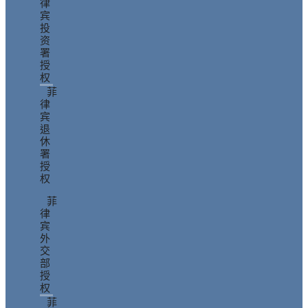
律
宾
投
资
署
授
权
菲
律
宾
退
休
署
授
权
菲
律
宾
外
交
部
授
权
菲