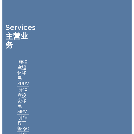
Services
主营业
务
菲律
宾退
休移
民
SRRV
菲律
宾投
资移
民
SIRV
菲律
宾工
签 9G