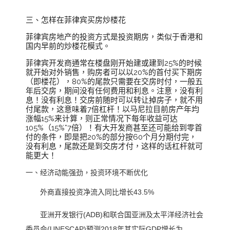
三、怎样在菲律宾买房炒楼花
菲律宾房地产的投资方式是投资期房，类似于香港和
国内早前的炒楼花模式。
菲律宾开发商通常在楼盘刚开始建或建到25%的时候
就开始对外销售，购房者可以以20%的首付买下期房
（即楼花），80%的尾款只需要在交房时付，一般五
年后交房，期间没有任何费用和利息。注意，没有利
息！没有利息！交房前随时可以转让掉房子，就不用
付尾款，这意味着7倍杠杆！以马尼拉目前房产年均
涨幅15%来计算，则正常情况下每年收益可达
105%（15%*7倍）！有大开发商甚至还可能给到零首
付的条件，即是把20%的部分按60个月分期付完，
没有利息，尾款还是到交房才付，这样的话杠杆就可
能更大！
一、
经济动能强劲，投资环境不断优化
外商直接投资净流入同比增长43.5%
亚洲开发银行(ADB)和联合国亚洲及太平洋经济社会
委员会(UNESCAP)预测2018年其实际GDP增长为