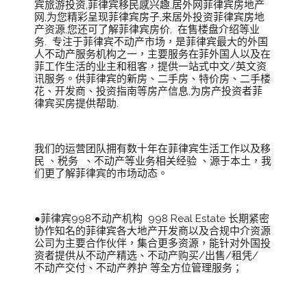
宾旅游投资,菲律宾移民感兴趣,居外网菲律宾房地产
网,为您精彩呈现菲律宾房子,来居外投资菲律宾房地
产资源,您还可了解菲律宾房价, 在售楼盘介绍等业
务. 专注于菲律宾不动产市场，是菲律宾最大的外国
人不动产服务机构之一，主要服务在菲外国人以及在
菲工作生活的业主和租客，提供一站式中文/英文资
讯服务。供菲律宾的新房、二手房、特价房、二手楼
花、开发商、投资指南等房产信息,为房产投资者菲
律宾买房提供帮助.
我们的运营团队拥有数十年在菲律宾生活工作以及移
民 、税务 、不动产等业务相关经验 、源于本土，我
们更了解菲律宾的市场动态。
●菲律宾998不动产机构 998 Real Estate 长期紧密
协作知名的菲律宾各大地产开发商以及合规中介资源
公司为主要合作伙伴，集合更多资源，能针对外国投
资者提供从不动产精选、不动产购买/出售/租凭/
不动产交付、不动产养护 等全方位管理服务；