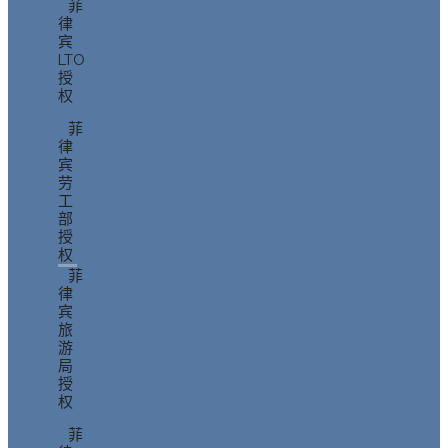
菲
律
宾
LTO
授
权
菲
律
宾
劳
工
部
授
权
菲
律
宾
旅
游
局
授
权
菲