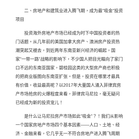
二、房地产和建筑业进入腾飞期，成为最"吸金"投资
项目
投资海外房地产市场已经成为时下中国投资者的热
门话题。从几年前的美国加拿大房产、澳洲房产投资热
潮突起又褪去，到近两年东南亚新兴经济的崛起，国
家"一带一路"战略的影响下，不少国人把目光瞄向了家门
口不远的东南亚国家，碧桂园这类的大型房产商也积极
的把商业版图向东南亚扩张。但是，投资在哪里才最具
有价值，收益最高呢？以2017年大量国人涌入菲律宾房
产市场抢房的火爆程度来看，菲律宾马尼拉，毫无疑问
已经成为新的投资宠儿！
是什么让马尼拉房产市场如此"吸金"？！我们从影响
一个国家房地产市场四个基本因素——人口、土地、经
济、金融来看，它几乎无一不符合房地产进入腾飞周期