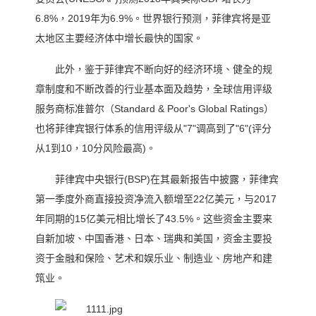
6.8%，2019年为6.9%。世界银行预测，菲律宾将是亚
太地区主要经济体中增长最快的国家。
此外，鉴于菲律宾不断向好的经济环境、健全的规
章制度和不断改善的行业基本面及趋势，全球信用评级
服务商标准普尔（Standard & Poor's Global Ratings）
也将菲律宾银行体系的信用评级从"7"调高到了"6"(评分
从1到10，10分风险最高)。
菲律宾中央银行(BSP)在其最新报告中披露，菲律宾
第一季度外商直接投资净流入额增至22亿美元，与2017
年同期的15亿美元相比增长了43.5%。这些资金主要来
自新加坡、中国香港、日本、瑞典和美国，资金主要投
资于金融和保险、艺术和娱乐业、制造业、房地产和建
筑业。