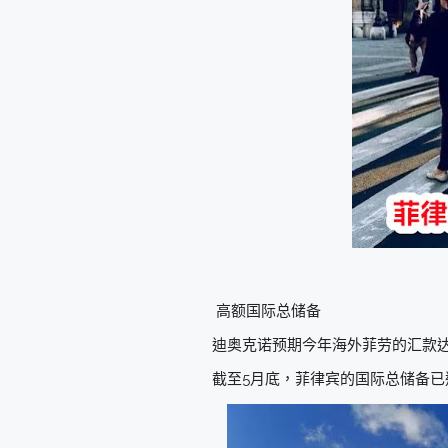
高额国际总储备
迪奥克诺预期今年海外菲劳的汇款达
截至5月底，菲律宾的国际总储备已