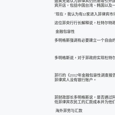
迪奥克诺认为菲律宾仍然是吸引外
宾开店，包括中国台湾、韩国以及
“现在，我认为有12家进入菲律宾市
这位菲央行行长解释说，杜特尔特政
金融包容性
多明格斯强调有必要建立一个自由
多明格斯说，对于菲政府实现杜特
菲行的《2017年金融包容性调查报
菲律宾人没有银行账户。
菲财政部长多明格斯说，是否通过阿里
低菲律宾农民工的汇款成本并为他
海外菲劳与汇款