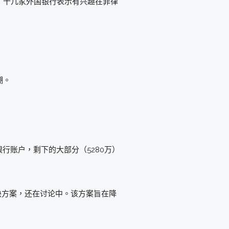
，十几家外国银行表示有兴趣在菲律
潮。
银行账户，剩下的大部分（5280万）
解决方案，还在讨论中。该方案旨在降