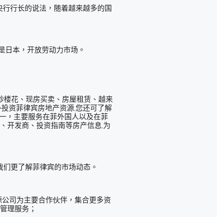
央行行长的说法，随着越来越多的国
是日本，开放劳动力市场。
投资、炒楼花、现房买卖、房屋租赁、越来
外投资菲律宾房地产资源,您还可了解
之一，主要服务在菲外国人以及在菲
、开发商、投资指南等房产信息,为
我们更了解菲律宾的市场动态。
介资源公司为主要合作伙伴，集合更多资
位管理服务；