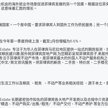
业机会的海外就业市场是促进菲律宾发展的另一个因素。根据这位菲
，这意味着汇款的增长。
发展国家。一个是中国，要求菲律宾人到国外工作为侨民服务；另一个
在今年第一季度持续上涨，截至3月份增幅为6.6%。
eal Estate 专注于为华人在菲律宾马尼拉地区提供一站式的期房
宾移民感兴趣,居外网菲律宾房地产网,为您精彩呈现菲律宾房子,来居
. 专注于菲律宾不动产市场，是菲律宾最大的外国人不动产服务机构
中文/英文资讯服务。供菲律宾的新房、二手房、特价房、二手楼花
生活工作以及移民 、税务 、不动产等业务相关经验 、源于本土，
eal Estate 长期紧密协作知名的菲律宾各大地产开发商以及合规中
精选、不动产购买/出售/租凭/ 不动产交付、不动产养护 等全方