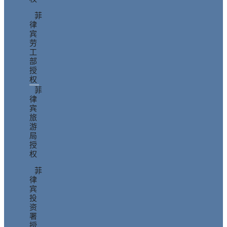
菲
律
宾
劳
工
部
授
权
菲
律
宾
旅
游
局
授
权
菲
律
宾
投
资
署
授