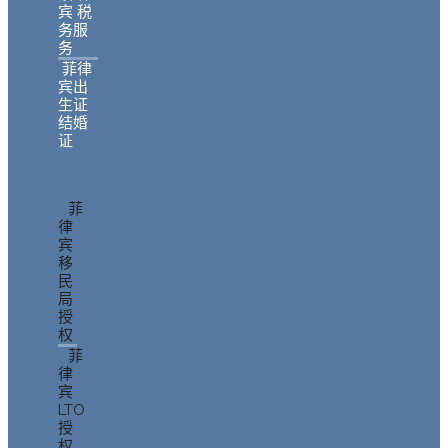
宾 税
务服
务
菲律
宾出
生证
结婚
证
菲
律
宾
移
民
局
授
权
菲
律
宾
LTO
授
权