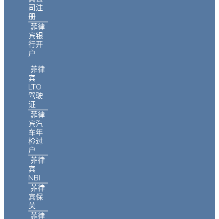
司注
册
菲律
宾银
行开
户
菲律
宾
LTO
驾驶
证
菲律
宾汽
车年
检过
户
菲律
宾
NBI
菲律
宾保
关
菲律