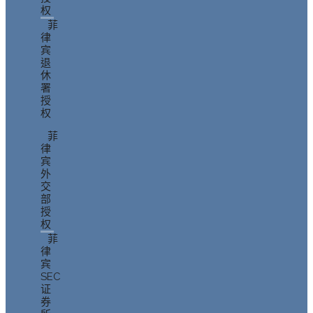
权
菲
律
宾
退
休
署
授
权
菲
律
宾
外
交
部
授
权
菲
律
宾
SEC
证
券