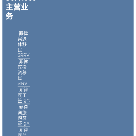
主营业
务
菲律
宾退
休移
民
SRRV
菲律
宾投
资移
民
SIRV
菲律
宾工
签 9G
菲律
宾旅
游签
证 9A
菲律
宾公