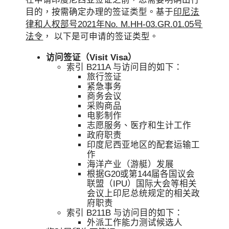
目的，按需确定办理的签证类型。基于
印尼法
律和人权部号2021年No. M.HH-03.GR.01.05号
法令
， 以下是可申请的签证类型。
访问签证（Visit Visa）
索引 B211A 与访问目的如下：
旅行签证
紧急事务
商务会议
采购商品
电影制作
志愿服务、医疗和生计工作
政府职责
印度尼西亚地区的配套运输工
作
海洋产业（游艇）发展
根据G20或第144届各国议会
联盟（IPU）国际大会等相关
会议上印尼总统规定的相关政
府职责
索引 B211B 与访问目的如下：
外派工作能力测试候选人