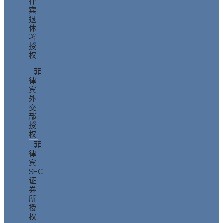
律
宾
退
休
署
授
权
菲
律
宾
外
交
部
授
权
菲
律
宾
SEC
证
券
所
授
权