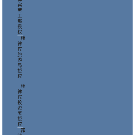
宾
劳
工
部
授
权
菲
律
宾
旅
游
局
授
权
菲
律
宾
投
资
署
授
权
菲