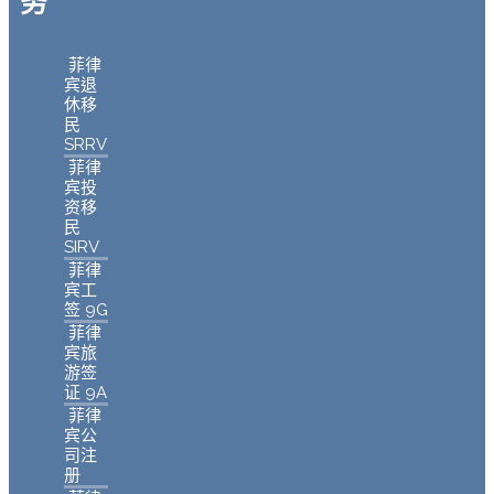
务
菲律
宾退
休移
民
SRRV
菲律
宾投
资移
民
SIRV
菲律
宾工
签 9G
菲律
宾旅
游签
证 9A
菲律
宾公
司注
册