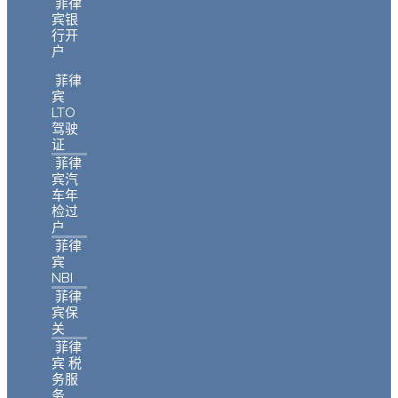
菲律
宾银
行开
户
菲律
宾
LTO
驾驶
证
菲律
宾汽
车年
检过
户
菲律
宾
NBI
菲律
宾保
关
菲律
宾 税
务服
务