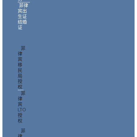
菲律
宾出
生证
结婚
证
菲
律
宾
移
民
局
授
权
菲
律
宾
LTO
授
权
菲
律