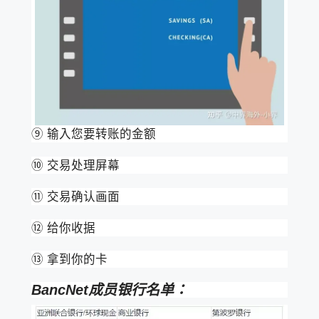
⑨ 输入您要转账的金额
⑩ 交易处理屏幕
⑪ 交易确认画面
⑫ 给你收据
⑬ 拿到你的卡
BancNet成员银行名单：