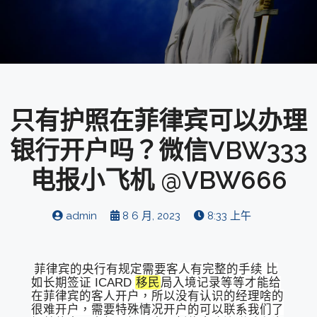
只有护照在菲律宾可以办理
银行开户吗？微信VBW333
电报小飞机 @VBW666
admin
8 6 月, 2023
8:33 上午
菲律宾的央行有规定需要客人有完整的手续 比
如长期签证 ICARD
移民
局入境记录等等才能给
在菲律宾的客人开户，所以没有认识的经理啥的
很难开户，需要特殊情况开户的可以联系我们了