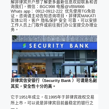
解菲律宾开户想了解更多最新信息欢迎联系和咨
询我们，微信：BGC998 电报@VBW666
Whats app： 0912-0912-222 优先使用TG免验
证，咨询请主动告知咨询项目，菲律宾MAKATI
实体公司，客户 隐私保护 安全 可靠，可以安排
工作人员上门取件或前往我们办公室提交办理业
务。
菲律宾信安银行（Security Bank ）可谓是名副
其实，安全性十分的高。
它于1951年成立，在1995年于菲律宾政权交易
所上市，可以说是菲律宾目前最稳定的银行之
一。