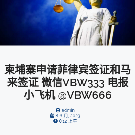
柬埔寨申请菲律宾签证和马
来签证 微信VBW333 电报
小飞机 @VBW666
admin
8 6 月, 2023
8:12 上午