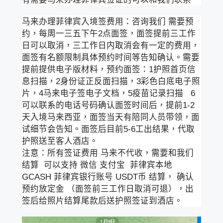
马来办理菲律宾入境签费用：咨询我们 需要预
约，每周一三五下午2点面签，面签提前三工作
日可以取消，三工作日内取消会有一定的费用，
面签有名额限制具体预约时间等告知确认。需要
提前提供电子版材料，预约面签：1护照首页信
息扫描，2身份证正反面扫描，3彩色白底电子照
片，4马来电子签电子文档，5疫苗记录扫描 6
可以联系的电话号码确认面签时间后，提前1-2
天入境马来西亚，面签当天有陪同人员带领，面
试细节会告知。面签后目前5-6工出结果，代取
护照送至客人酒店。
注意：所有签证费用 马来不代收，需要和我们
结算 可以支持 微信 支付宝 菲律宾本地
GCASH 菲律宾银行账号 USDT币 结算， 确认
预约放定金 （面签前三工作日取消可退），出
签后给照片结算尾款后送护照签证到酒店。