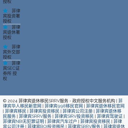
授权
菲律
宾投资署
授权
菲律
宾退休署
授权
菲律
宾外交部
授权
菲律
宾SEC证
券所 授
权
© 2024 菲律宾退休移民SRRV服务 - 政府授权中文服务机构 |
菲
律宾华人移民新官网
|
菲律宾998移民官网
|
菲律宾退休移民官网
|
菲律宾移民
|
菲律宾投资移民
|
菲律宾公司注册
|
菲律宾退休移
民服务
|
菲律宾SRRV服务
|
菲律宾SIRV投资移民
|
菲律宾驾驶证
|
菲律宾NBI无犯罪证明
|
菲律宾汽车过户
|
菲律宾投资移民
|
菲律
宾公司注册
|
菲律宾BOI投资移民
|
菲律宾SRRV服务
|
菲律宾退休