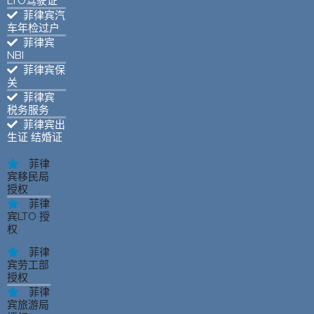
LTO驾驶证
菲律宾汽
车年检过户
菲律宾
NBI
菲律宾保
关
菲律宾
税务服务
菲律宾出
生证 结婚证
菲律
宾移民局
授权
菲律
宾LTO 授
权
菲律
宾劳工部
授权
菲律
宾旅游局