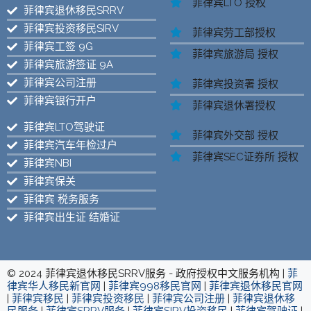
菲律宾LTO 授权
菲律宾退休移民SRRV
菲律宾投资移民SIRV
菲律宾劳工部授权
菲律宾工签 9G
菲律宾旅游局 授权
菲律宾旅游签证 9A
菲律宾公司注册
菲律宾投资署 授权
菲律宾银行开户
菲律宾退休署授权
菲律宾LTO驾驶证
菲律宾外交部 授权
菲律宾汽车年检过户
菲律宾SEC证券所 授权
菲律宾NBI
菲律宾保关
菲律宾 税务服务
菲律宾出生证 结婚证
© 2024 菲律宾退休移民SRRV服务 - 政府授权中文服务机构 |
菲
律宾华人移民新官网
|
菲律宾998移民官网
|
菲律宾退休移民官网
|
菲律宾移民
|
菲律宾投资移民
|
菲律宾公司注册
|
菲律宾退休移
民服务
|
菲律宾SRRV服务
|
菲律宾SIRV投资移民
|
菲律宾驾驶证
|