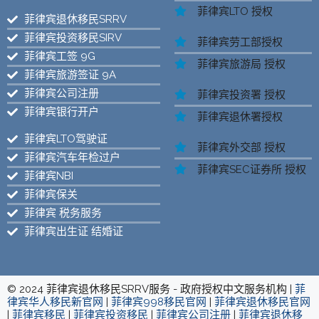
菲律宾LTO 授权
菲律宾退休移民SRRV
菲律宾投资移民SIRV
菲律宾劳工部授权
菲律宾工签 9G
菲律宾旅游局 授权
菲律宾旅游签证 9A
菲律宾公司注册
菲律宾投资署 授权
菲律宾银行开户
菲律宾退休署授权
菲律宾LTO驾驶证
菲律宾外交部 授权
菲律宾汽车年检过户
菲律宾SEC证券所 授权
菲律宾NBI
菲律宾保关
菲律宾 税务服务
菲律宾出生证 结婚证
© 2024 菲律宾退休移民SRRV服务 - 政府授权中文服务机构 |
菲
律宾华人移民新官网
|
菲律宾998移民官网
|
菲律宾退休移民官网
|
菲律宾移民
|
菲律宾投资移民
|
菲律宾公司注册
|
菲律宾退休移