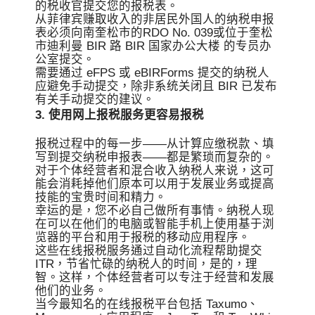
的税收官提交您的报税表。
从菲律宾赚取收入的非居民外国人的纳税申报
表必须向南奎松市的RDO No. 039或位于奎松
市迪利曼 BIR 路 BIR 国家办公大楼 的专员办
公室提交。
需要通过 eFPS 或 eBIRForms 提交的纳税人
应避免手动提交，除非系统关闭且 BIR 已发布
有关手动提交的建议。
3. 使用网上报税服务更容易报税
报税过程中的每一步——从计算应缴税款、填
写到提交纳税申报表——都是繁琐而复杂的。
对于个体经营者和混合收入纳税人来说，这可
能会消耗掉他们原本可以用于发展业务或提高
技能的宝贵时间和精力。
幸运的是，您不必自己做所有事情。纳税人现
在可以在他们的电脑或智能手机上使用基于浏
览器的平台和用于报税的移动应用程序。
这些在线报税服务通过自动化流程帮助提交
ITR，节省忙碌的纳税人的时间，是的，理
智。这样，个体经营者可以专注于经营和发展
他们的业务。
当今最知名的在线报税平台包括 Taxumo、