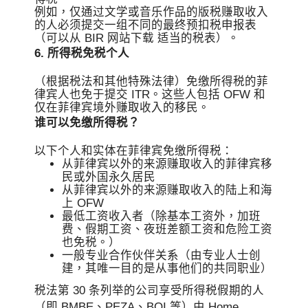
例如，仅通过文学或音乐作品的版税赚取收入
的人必须提交一组不同的最终预扣税申报表
（可以从 BIR 网站下载 适当的税表）。
6. 所得税免税个人
（根据税法和其他特殊法律）免缴所得税的菲
律宾人也免于提交 ITR。这些人包括 OFW 和
仅在菲律宾境外赚取收入的移民。
谁可以免缴所得税？
以下个人和实体在菲律宾免缴所得税：
从菲律宾以外的来源赚取收入的菲律宾移
民或外国永久居民
从菲律宾以外的来源赚取收入的陆上和海
上 OFW
最低工资收入者（除基本工资外，加班
费、假期工资、夜班差额工资和危险工资
也免税。）
一般专业合作伙伴关系（由专业人士创
建，其唯一目的是从事他们的共同职业）
税法第 30 条列举的公司享受所得税假期的人
（即 BMBE、PEZA、BOI 等）由 Home