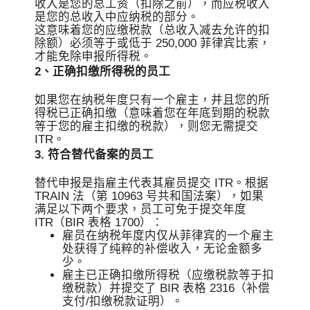
收入是您的总工资（扣除之前），而应税收入
是您的总收入中应纳税的部分。
这意味着您的应缴税款（总收入减去允许的扣
除额）必须等于或低于 250,000 菲律宾比索，
才能免除申报所得税。
2、正确扣缴所得税的员工
如果您在纳税年度只有一个雇主，并且您的所
得税已正确扣缴（意味着您在年底到期的税款
等于您的雇主扣缴的税款），则您无需提交
ITR。
3. 符合替代备案的员工
替代申报是指雇主代表其雇员提交 ITR。根据
TRAIN 法（第 10963 号共和国法案），如果
满足以下两个要求，员工可免于提交年度
ITR（BIR 表格 1700）：
雇员在纳税年度内仅从菲律宾的一个雇主
处获得了纯粹的补偿收入，无论金额多
少。
雇主已正确扣缴所得税（应缴税款等于扣
缴税款）并提交了 BIR 表格 2316（补偿
支付/扣缴税款证明）。