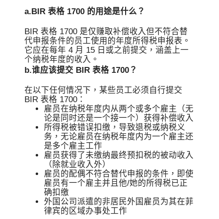
a.BIR 表格 1700 的用途是什么？
BIR 表格 1700 是仅赚取补偿收入但不符合替
代申报条件的员工使用的年度所得税申报表。
它应在每年 4 月 15 日或之前提交，涵盖上一
个纳税年度的收入。
b.谁应该提交 BIR 表格 1700？
在以下任何情况下，某些员工必须自行提交
BIR 表格 1700：
雇员在纳税年度内从两个或多个雇主（无
论是同时还是一个接一个）获得补偿收入
所得税被错误扣缴，导致退税或纳税义
务，无论雇员在纳税年度内为一个雇主还
是多个雇主工作
雇员获得了未缴纳最终预扣税的被动收入
（除就业收入外）
雇员的配偶不符合替代申报的条件，即使
雇员有一个雇主并且他/她的所得税已正
确扣缴
外国公司派遣的非居民外国雇员为其在菲
律宾的区域办事处工作