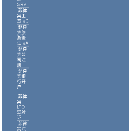
SIRV
菲律
宾工
签 9G
菲律
宾旅
游签
证 9A
菲律
宾公
司注
册
菲律
宾银
行开
户
菲律
宾
LTO
驾驶
证
菲律
宾汽