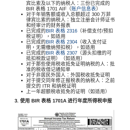
宾比索及以下的纳税人：三份已完成的
BIR 表格 1701 AIF（
账户信息表
）
对于年销售额或收入总额超过 300 万菲
律宾比索的纳税人：独立注册会计师证书
和经审计的财务报表
已完成的
BIR 表格 2316
（补偿支付/预扣
税证明），如适用
已完成的
BIR 表格 2304
（收入支付证
明，无需缴纳预扣税），如适用
已完成的
BIR 表格 2307
（源头扣缴的可
抵扣税款证明）（如适用）
对于那些使用税收抵免证明纳税的人：批
准的税收借记通知单
对于非居民外国人：外国税收抵免证明
对于提交同年修正报税表的纳税人：之前
提交的 ITR 和纳税证明
上一年超额税收抵免的证明（如适用）
3. 使用 BIR 表格 1701A 进行年度所得税申报