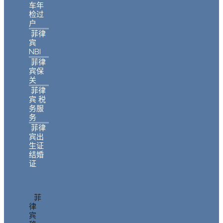
车年
检过
户
菲律
宾
NBI
菲律
宾保
关
菲律
宾 税
务服
务
菲律
宾出
生证
结婚
证
菲
律
宾