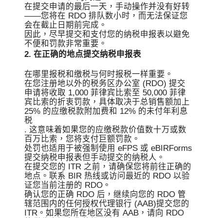
在提交申请的最后一天，手动操作并没有好转
——您将在 RDO 排队数小时，而无法保证您
会在截止日期前完成。
因此，尽早提交和支付您的纳税申报表以避免
不便和罚款非常重要。
2. 在正确的地点提交纳税申报表
在哪里报税和缴税与何时报税一样重要。
在您注册地以外的税务区办公室 (RDO) 提交
申请将收取 1,000 菲律宾比索至 50,000 菲律
宾比索的折衷罚款，具体取决于总销售额加上
25% 的应缴税款附加费和 12% 的未付年利息
税
. 这意味着如果您的应缴税款价值数十万或数
百万比索，您将支付巨额罚款。
处罚也适用于被强制使用 eFPS 或 eBIRForms
提交纳税申报表但手动提交的纳税人。
在提交您的 ITR 之前，请确保您将前往正确的
地点。联系 BIR 热线或访问最近的 RDO 以验
证您当前注册的 RDO。
确认您的正确 RDO 后，继续向您的 RDO 管
辖范围内的任何授权代理银行 (AAB)提交您的
ITR。如果您所在地区没有 AAB，请向 RDO