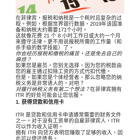
在菲律宾，报税和纳税是一个耗时且复杂的过
程。例如，根据世界银行数据，2019年该国准
备和纳税大约需要171个小时。
这就像花费 21 个 8 小时工作日或大约一个月
来遵守法律。更不用说报税所需的工作量（和
杀手级的数学技能）了。
你会经历报税和缴税的痛苦，还是免去自己的
麻烦？
如果您是雇员，您别无选择，因为您的税款由
您的雇主通过扣除工资的方式代扣代缴。
但是，如果您是个体经营者，那么忽略您的纳
税义务是非常诱人的，对吧？
对履行纳税义务有第二个想法？
在菲律宾拥有
ITR 的好处可能会让您信服。
1. 获得贷款和信用卡
ITR 是贷款和信用卡申请通常需要的财务文件
之一。对于没有工资单的自雇菲律宾人，ITR
可以作为收入证明。
拥有 ITR 向贷方表明您赚取了足够的收入，因
此可以偿还债务。