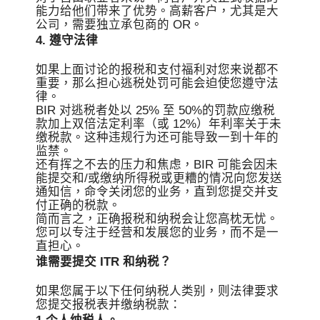
能力给他们带来了优势。高薪客户，尤其是大
公司，需要独立承包商的 OR。
4. 遵守法律
如果上面讨论的报税和支付福利对您来说都不
重要，那么担心逃税处罚可能会迫使您遵守法
律。
BIR 对逃税者处以 25% 至 50%的罚款应缴税
款加上双倍法定利率（或 12%）年利率关于未
缴税款。这种违规行为还可能导致一到十年的
监禁。
还有挥之不去的压力和焦虑，BIR 可能会因未
能提交和/或缴纳所得税或更糟的情况向您发送
通知信，命令关闭您的业务，直到您提交并支
付正确的税款。
简而言之，正确报税和纳税会让您高枕无忧。
您可以专注于经营和发展您的业务，而不是一
直担心。
谁需要提交 ITR 和纳税？
如果您属于以下任何纳税人类别，则法律要求
您提交报税表并缴纳税款：