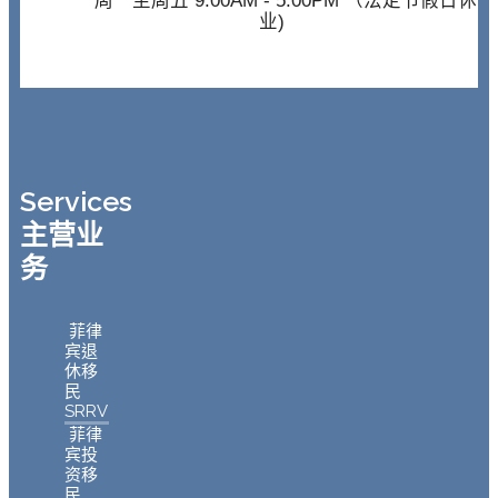
业)
Services
主营业
务
菲律
宾退
休移
民
SRRV
菲律
宾投
资移
民