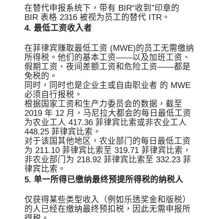
在替代申报系统下，带有 BIR“收到”印章的
BIR 表格 2316 被视为员工的替代 ITR。
4. 最低工资收入者
在菲律宾赚取最低工资 (MWE)的员工无需缴纳
所得税。他们的基本工资——以及加班工资、
假期工资、夜间差额工资和危险工资——都是
免税的。
同时，同时也是企业主或自由职业者 的 MWE
必须自行报税。
根据国家工资和生产力委员会的数据，截至
2019 年 12 月，马尼拉大都会的每日最低工资
为农业工人 417.36 菲律宾比索或非农业工人
448.25 菲律宾比索。
对于该国其他地区，农业部门的每日最低工资
为 211.10 菲律宾比索至 319.71 菲律宾比索，
非农业部门为 218.92 菲律宾比索至 332.23 菲
律宾比索。
5. 单一所得已缴纳最终预提所得税的纳税人
仅获得某些类型收入（例如乐透奖金和版税）
的人已经在缴纳最终预扣税，因此无需申报所
得税。