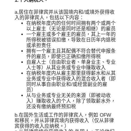
1.个人纳税人。
a.居住在菲律宾并从该国境内和/或境外获得收
入的菲律宾人，包括以下内容：
在纳税年度内的任何时间拥有两个或两个
以上雇主（无论是同时还是相继）的雇员
一个雇主或多个雇主的雇员，其上一年的
所得税被错误扣缴，导致在日历年内退税
或承担责任
拥有一个雇主且其配偶不符合替代申报条
件的雇员，即使已正确扣缴所得税
自雇人士（自由职业者、单身业主、专业
人士等）从其业务或专业中赚取收入
在纳税年度内从雇主那里获得薪水和从其
业务或专业中获得收入的混合收入者（即
同时从事自由职业和/或经营副业的雇
员）
从与业务或专业无关的来源（即被动收
入）赚取收入的个人，除了领取薪水外，
还没有缴纳最终预扣税
b.在国外生活或工作的菲律宾人，例如 OFW
和移民，并从菲律宾境内获得收入（仅从菲律
宾获得的收入应纳税。）