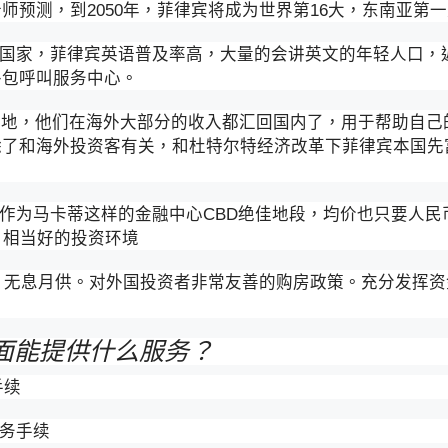
师预测，到2050年，菲律宾将成为世界第16大，东南亚第
的国家，菲律宾英语普及率高，大量的会讲英文的年轻人口，
外包呼叫服务中心。
世界各地，他们在海外大部分的收入都汇回国内了，用于帮助自
除了和海外投资客有关，和杜特尔特经济改革下菲律宾本国先
作为马卡蒂这样的金融中心CBD绝佳地段，均价也只要人民币2.
。相当好的投资环境
付，无息月供。对外国投资者非常友善的购房政策。充分发挥资
面能提供什么服务？
手续
税务手续