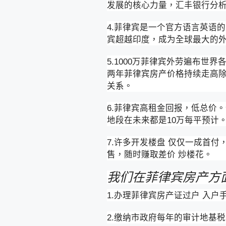
发展的核心力量，汇丰银行分析
4.菲律宾是一个官方语言英语
宾超越印度，成为全球最大的
5.1000万菲律宾外劳遍布
两年菲律宾房产价格持续走高
关系。
6.菲律宾高租金回报，低总价。
地段在未来都是10万每平预计
7.许多开发楼盘 仅仅一成首
售，随时赚取差价 炒楼花。
我们在菲律宾房产方
1.办理菲律宾房产证过户 入户
2.缴纳市政府每年的审计地基