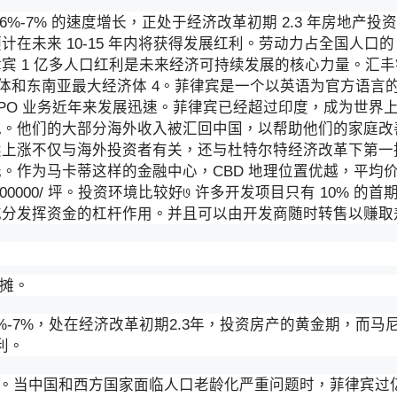
 6%-7% 的速度增长，正处于经济改革初期 2.3 年房地产
在未来 10-15 年内将获得发展红利。劳动力占全国人口的
 1 亿多人口红利是未来经济可持续发展的核心力量。汇丰银行
经济体和东南亚最大经济体 4。菲律宾是一个以英语为官方语
PO 业务近年来发展迅速。菲律宾已经超过印度，成为世界上
地。他们的大部分海外收入被汇回中国，以帮助他们的家庭改
续上涨不仅与海外投资者有关，还与杜特尔特经济改革下第一
为马卡蒂这样的金融中心，CBD 地理位置优越，平均价格仅为 25
0000/ 坪。投资环境比较好𞓜 许多开发项目只有 10% 
充分发挥资金的杠杆作用。并且可以由开发商随时转售以赚取
公摊。
6%-7%，处在经济改革初期2.3年，投资房产的黄金期，而
利。
5%。当中国和西方国家面临人口老龄化严重问题时，菲律宾