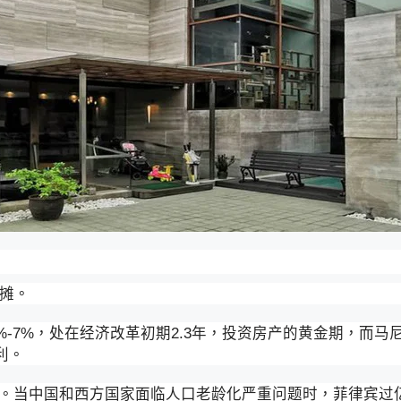
公摊。
6%-7%，处在经济改革初期2.3年，投资房产的黄金期，而
利。
5%。当中国和西方国家面临人口老龄化严重问题时，菲律宾