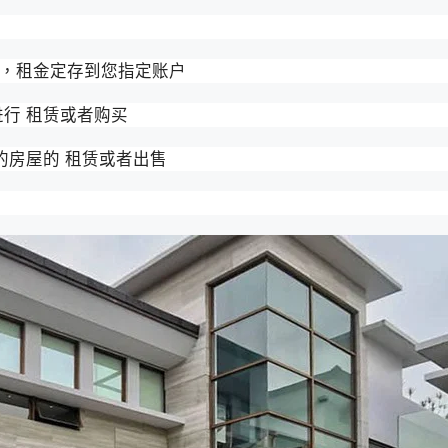
管，租金定存到您指定账户
进行 租赁或者购买
您的房屋的 租赁或者出售