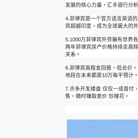
发展的核心力量，汇丰银行分析
4.菲律宾是一个官方语言英语
宾超越印度，成为全球最大的
5.1000万菲律宾外劳遍布
两年菲律宾房产价格持续走高
关系。
6.菲律宾高租金回报，低总价。
地段在未来都是10万每平预计
7.许多开发楼盘 仅仅一成首
售，随时赚取差价 炒楼花。