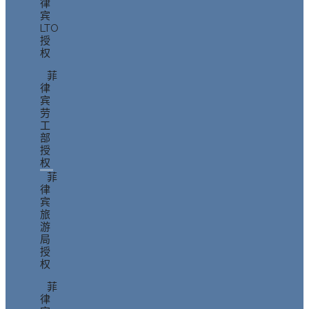
律
宾
LTO
授
权
菲
律
宾
劳
工
部
授
权
菲
律
宾
旅
游
局
授
权
菲
律