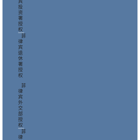
宾
投
资
署
授
权
菲
律
宾
退
休
署
授
权
菲
律
宾
外
交
部
授
权
菲
律