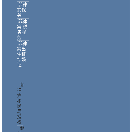
菲律
宾保
关
菲律
宾 税
务服
务
菲律
宾出
生证
结婚
证
菲
律
宾
移
民
局
授
权
菲