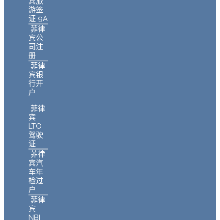
宾旅
游签
证 9A
菲律
宾公
司注
册
菲律
宾银
行开
户
菲律
宾
LTO
驾驶
证
菲律
宾汽
车年
检过
户
菲律
宾
NBI