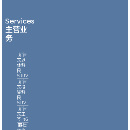
Services
主营业
务
菲律
宾退
休移
民
SRRV
菲律
宾投
资移
民
SIRV
菲律
宾工
签 9G
菲律