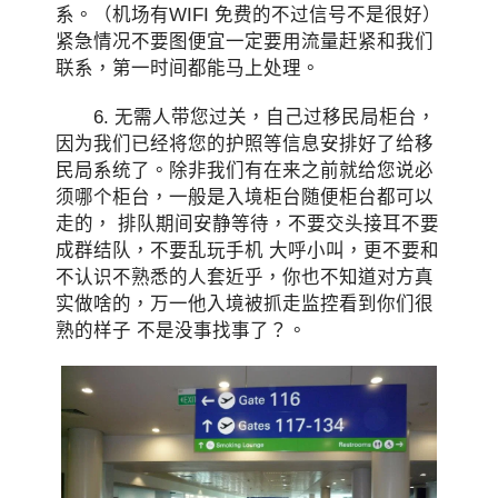
系。（机场有WIFI 免费的不过信号不是很好）
紧急情况不要图便宜一定要用流量赶紧和我们
联系，第一时间都能马上处理。
6. 无需人带您过关，自己过移民局柜台，
因为我们已经将您的护照等信息安排好了给移
民局系统了。除非我们有在来之前就给您说必
须哪个柜台，一般是入境柜台随便柜台都可以
走的， 排队期间安静等待，不要交头接耳不要
成群结队，不要乱玩手机 大呼小叫，更不要和
不认识不熟悉的人套近乎，你也不知道对方真
实做啥的，万一他入境被抓走监控看到你们很
熟的样子 不是没事找事了？。