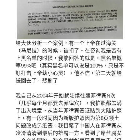
给大伙分析一个案例，有一个上帝在过海关
（马尼拉）的时候，被扣了。在咨询我是否有
上黑名单的时候，我能回答的就是，黑名单概
率99%吧（其实黑名单可以说是100%，只是不
好打击上帝幼小心灵）。他不信，第二天就给
送回去了。悲剧了
我自己从2004年开始就陆续往返菲律宾N次
（几乎每个月都要去菲律宾），我护照都盖满
了出入境章。从当年菲律宾签证贴到大陆护照
上，有一段时间因为新版护照因为第8页领土
问题改成另纸签。我目睹了中国人在菲律宾从
冷冷清清到最后的雄霸一方。看到了屌丝腐女