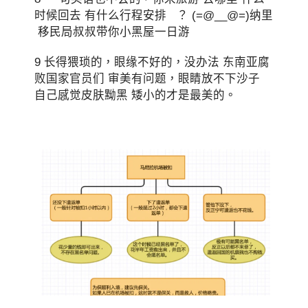
时候回去 有什么行程安排 ？ (=@__@=)纳里
移民局叔叔带你小黑屋一日游
9 长得猥琐的，眼缘不好的，没办法 东南亚腐
败国家官员们 审美有问题，眼睛放不下沙子
自己感觉皮肤黝黑 矮小的才是最美的。