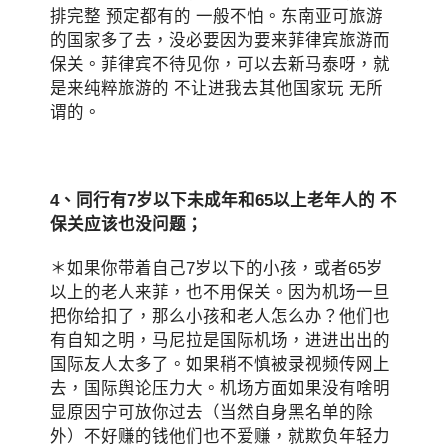
排完整 预定都有的 一般不怕。东南亚可旅游
的国家多了去，没必要因为要来菲律宾旅游而
保关。菲律宾不待见你，可以去新马泰呀，就
是来纯粹旅游的 不让进我去其他国家玩 无所
谓的。
4、同行有7岁以下未成年和65以上老年人的
不
保关应该也没问题
；
＊如果你带着自己7岁以下的小孩，或者65岁
以上的老人来菲，也不用保关。因为机场一旦
把你给扣了，那么小孩和老人怎么办？他们也
有自知之明，马尼拉是国际机场，进进出出的
国际友人太多了。如果稍不慎被录视频传网上
去，国际舆论压力大。机场方面如果没有啥明
显原因宁可放你过去（当然自身黑名单的除
外）不好赚的钱他们也不爱赚，就欺负年轻力