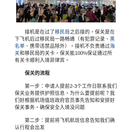
接机是在过了
移民局
之后接的，保关是在
下飞机后过移民局一路畅通（有犯罪记录、
黑
名单
、携带违禁品除外）。接机不负责通过
海
关
和移民局的关卡，保关能100%保证通过所
有关卡顺利入境菲律宾。
保关的流程
第一步：申请人提前2-3个工作日联系我们
保关业务提供护照信息，为什么要提前呢？我
们好根据机场值班政府官员事先告知和安排好
保关事务，确保安全入境没问题
第二步：提前将飞机航班信息告知我们确
认行程会出发