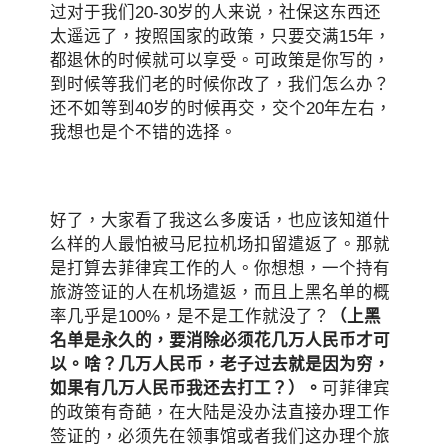
过对于我们20-30岁的人来说，社保这东西还
太遥远了，按照国家的政策，只要交满15年，
都退休的时候就可以享受。可政策是你写的，
到时候等我们老的时候你改了，我们怎么办？
还不如等到40岁的时候再交，交个20年左右，
我想也是个不错的选择。
好了，大家看了我这么多废话，也应该知道什
么样的人最怕被马尼拉机场扣留遣返了。那就
是打算去菲律宾工作的人。你想想，一个持有
旅游签证的人在机场遣返，而且上黑名单的概
率几乎是100%，是不是工作就没了？
（上黑
名单是永久的，要消除必须花几万人民币才可
以。啥？几万人民币，老子过去就是因为穷，
如果有几万人民币我还去打工？）。
可菲律宾
的政策有奇葩，在大陆是没办法直接办理工作
签证的，必须先在领事馆或者我们这办理个旅