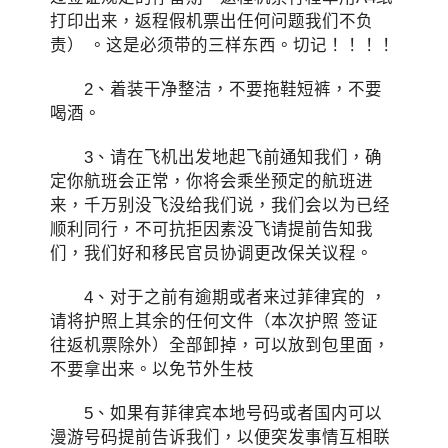
打印出来，返程假机票出任何问题我们不负
责） 。这是必须带的三样东西。切记！！！！
2、着装干净整洁，不要拖鞋短裤，不要
喝酒。
3、请在飞机出发地起飞前通知我们，确
定你航班会正常，你将会乘坐预定的航班进
来，千万别没飞没给我们说，我们会以为已经
顺利同行，不可抗拒因素没飞请提前告知我
们，我们好和移民官员协调更改保关议程。
4、对于之前有逾期或者来过菲律宾的 ，
请将护照上其余的任何文件（本次护照 签证
往返机票除外）全部卸掉，可以放到包里面，
不要拿出来。以免节外生枝
5、如果有菲律宾本地号码或者国内可以
漫游号码提前告诉我们，以便突发事情互相联