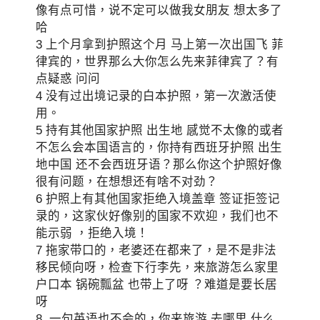
像有点可惜，说不定可以做我女朋友 想太多了
哈
3 上个月拿到护照这个月 马上第一次出国飞 菲
律宾的，世界那么大你怎么先来菲律宾了？有
点疑惑 问问
4 没有过出境记录的白本护照，第一次激活使
用。
5 持有其他国家护照 出生地 感觉不太像的或者
不怎么会本国语言的，你持有西班牙护照 出生
地中国 还不会西班牙语？那么你这个护照好像
很有问题，在想想还有啥不对劲？
6 护照上有其他国家拒绝入境盖章 签证拒签记
录的，这家伙好像别的国家不欢迎，我们也不
能示弱 ，拒绝入境！
7 拖家带口的，老婆还在都来了，是不是非法
移民倾向呀，检查下行李先，来旅游怎么家里
户口本 锅碗瓢盆 也带上了呀 ？难道是要长居
呀
8 一句英语也不会的，你来旅游 去哪里 什么