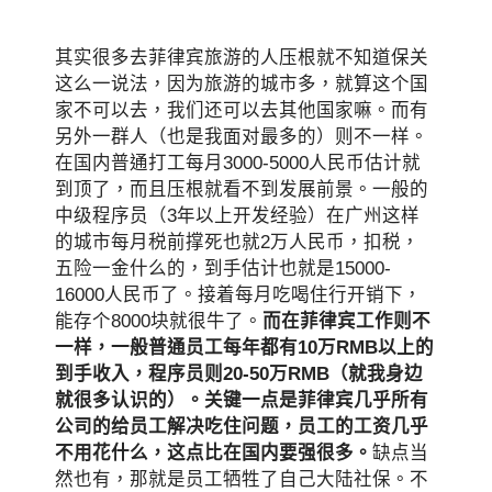
其实很多去菲律宾旅游的人压根就不知道保关
这么一说法，因为旅游的城市多，就算这个国
家不可以去，我们还可以去其他国家嘛。而有
另外一群人（也是我面对最多的）则不一样。
在国内普通打工每月3000-5000人民币估计就
到顶了，而且压根就看不到发展前景。一般的
中级程序员（3年以上开发经验）在广州这样
的城市每月税前撑死也就2万人民币，扣税，
五险一金什么的，到手估计也就是15000-
16000人民币了。接着每月吃喝住行开销下，
能存个8000块就很牛了。
而在菲律宾工作则不
一样，一般普通员工每年都有10万RMB以上的
到手收入，程序员则20-50万RMB（就我身边
就很多认识的）。关键一点是菲律宾几乎所有
公司的给员工解决吃住问题，员工的工资几乎
不用花什么，这点比在国内要强很多。
缺点当
然也有，那就是员工牺牲了自己大陆社保。不