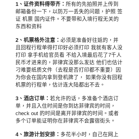
1、证件资料得带齐：
所有的先拍照并上传到
邮箱备份一下，以防万一丢失的问题，护照 签
证 机票 国内证件。不要带和入境行程无关的
东西和资料
2、机票格外注意：
必须是准备好往返的，并
且回程行程单得打印好必须打印 我就有客人没
打印 拿手机给官员看 不给入境最后花了7千人
民币才进来的，菲律宾没那么发达 他们也估计
刁难要纸质文件（去程是否打印都不重要）因
为你会在国内拿到登机牌了， 如果你没有回程
机票的行程单，估计连大陆都出不去。
3、酒店订单：
若允许的话，多准备个酒店订
单，并且入住时间是你到达菲律宾的时间，
check out 的时间是离开菲律宾的时间。或者
多个订单能证明你在菲律宾不会露宿街头。
4、旅游计划安排：
多花半小时，自己在网上