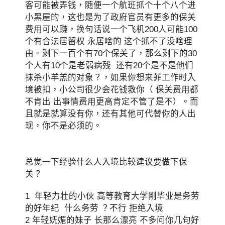
客可能被弄钱，随便一个航班抓个十个八个进
小黑屋的，这也是为了政府官员有更多的保关
费用可以赚，换句话说一个飞机200人可能100
个有合法居留权 永居啥的 这个抓不了没啥理
由。剩下一百个有70个保关了，那么剩下的30
个人有10个是老弱病残 还有20个是不是他们
抹杀小羊羔的对象？，如果你想来菲工作时入
境被扣，小公司很少会花钱救你（ 保关费用都
不肯出 出事情费用更高肯定不管了是不）。而
且就是就算没有你，还有其他可代替你的人出
现，你不是必须的。
总觉一下经验什么人入境比较建议要做下保
关？
1 年轻力壮的小伙 高等教育大学刚毕业是务劳
的好年纪 什么务劳 ？不行 拒绝入境
2 年轻妩媚的妹子 长那么漂亮 不多问你几句好