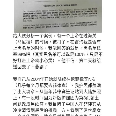
给大伙分析一个案例，有一个上帝在过海关
（马尼拉）的时候，被扣了。在咨询我是否有
上黑名单的时候，我能回答的就是，黑名单概
率99%吧（其实黑名单可以说是100%，只是不
好打击上帝幼小心灵）。他不信，第二天就给
送回去了。悲剧了
我自己从2004年开始就陆续往返菲律宾N次
（几乎每个月都要去菲律宾），我护照都盖满
了出入境章。从当年菲律宾签证贴到大陆护照
上，有一段时间因为新版护照因为第8页领土
问题改成另纸签。我目睹了中国人在菲律宾从
冷冷清清到最后的雄霸一方。看到了屌丝腐女