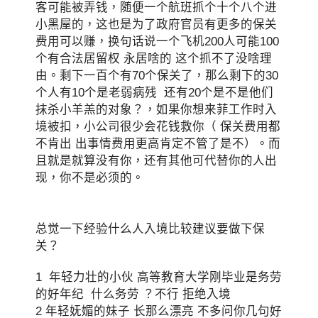
客可能被弄钱，随便一个航班抓个十个八个进
小黑屋的，这也是为了政府官员有更多的保关
费用可以赚，换句话说一个飞机200人可能100
个有合法居留权 永居啥的 这个抓不了没啥理
由。剩下一百个有70个保关了，那么剩下的30
个人有10个是老弱病残 还有20个是不是他们
抹杀小羊羔的对象？，如果你想来菲工作时入
境被扣，小公司很少会花钱救你（ 保关费用都
不肯出 出事情费用更高肯定不管了是不）。而
且就是就算没有你，还有其他可代替你的人出
现，你不是必须的。
总觉一下经验什么人入境比较建议要做下保
关？
1 年轻力壮的小伙 高等教育大学刚毕业是务劳
的好年纪 什么务劳 ？不行 拒绝入境
2 年轻妩媚的妹子 长那么漂亮 不多问你几句好