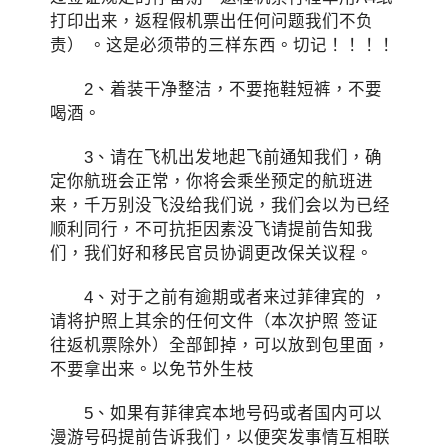
打印出来，返程假机票出任何问题我们不负
责） 。这是必须带的三样东西。切记！！！！
2、着装干净整洁，不要拖鞋短裤，不要
喝酒。
3、请在飞机出发地起飞前通知我们，确
定你航班会正常，你将会乘坐预定的航班进
来，千万别没飞没给我们说，我们会以为已经
顺利同行，不可抗拒因素没飞请提前告知我
们，我们好和移民官员协调更改保关议程。
4、对于之前有逾期或者来过菲律宾的 ，
请将护照上其余的任何文件（本次护照 签证
往返机票除外）全部卸掉，可以放到包里面，
不要拿出来。以免节外生枝
5、如果有菲律宾本地号码或者国内可以
漫游号码提前告诉我们，以便突发事情互相联