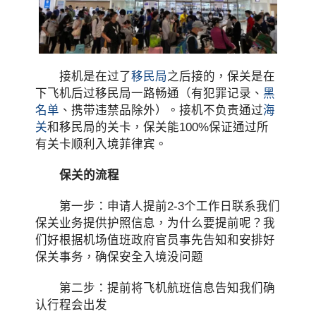
接机是在过了
移民局
之后接的，保关是在
下飞机后过移民局一路畅通（有犯罪记录、
黑
名单
、携带违禁品除外）。接机不负责通过
海
关
和移民局的关卡，保关能100%保证通过所
有关卡顺利入境菲律宾。
保关的流程
第一步：申请人提前2-3个工作日联系我们
保关业务提供护照信息，为什么要提前呢？我
们好根据机场值班政府官员事先告知和安排好
保关事务，确保安全入境没问题
第二步：提前将飞机航班信息告知我们确
认行程会出发