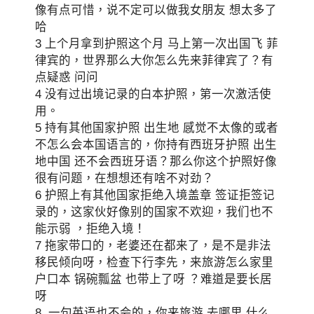
像有点可惜，说不定可以做我女朋友 想太多了
哈
3 上个月拿到护照这个月 马上第一次出国飞 菲
律宾的，世界那么大你怎么先来菲律宾了？有
点疑惑 问问
4 没有过出境记录的白本护照，第一次激活使
用。
5 持有其他国家护照 出生地 感觉不太像的或者
不怎么会本国语言的，你持有西班牙护照 出生
地中国 还不会西班牙语？那么你这个护照好像
很有问题，在想想还有啥不对劲？
6 护照上有其他国家拒绝入境盖章 签证拒签记
录的，这家伙好像别的国家不欢迎，我们也不
能示弱 ，拒绝入境！
7 拖家带口的，老婆还在都来了，是不是非法
移民倾向呀，检查下行李先，来旅游怎么家里
户口本 锅碗瓢盆 也带上了呀 ？难道是要长居
呀
8 一句英语也不会的，你来旅游 去哪里 什么