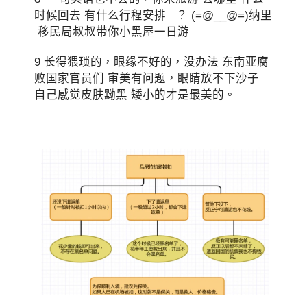
时候回去 有什么行程安排 ？ (=@__@=)纳里
移民局叔叔带你小黑屋一日游
9 长得猥琐的，眼缘不好的，没办法 东南亚腐
败国家官员们 审美有问题，眼睛放不下沙子
自己感觉皮肤黝黑 矮小的才是最美的。