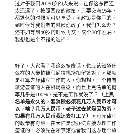
过对于我们20-30岁的人来说，社保这东西还
太遥远了，按照国家的政策，只要交满15年，
都退休的时候就可以享受。可政策是你写的，
到时候等我们老的时候你改了，我们怎么办？
还不如等到40岁的时候再交，交个20年左右，
我想也是个不错的选择。
好了，大家看了我这么多废话，也应该知道什
么样的人最怕被马尼拉机场扣留遣返了。那就
是打算去菲律宾工作的人。你想想，一个持有
旅游签证的人在机场遣返，而且上黑名单的概
率几乎是100%，是不是工作就没了？
（上黑
名单是永久的，要消除必须花几万人民币才可
以。啥？几万人民币，老子过去就是因为穷，
如果有几万人民币我还去打工？）。
可菲律宾
的政策有奇葩，在大陆是没办法直接办理工作
签证的，必须先在领事馆或者我们这办理个旅