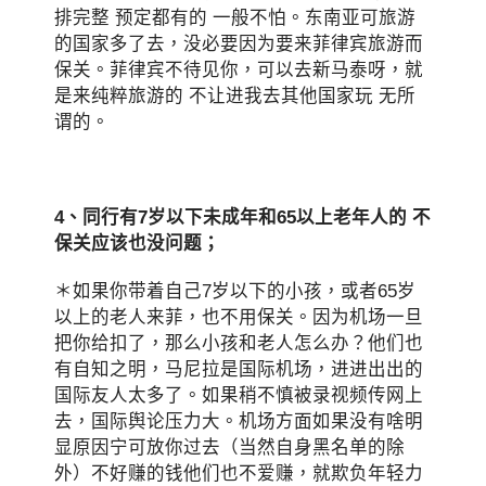
排完整 预定都有的 一般不怕。东南亚可旅游
的国家多了去，没必要因为要来菲律宾旅游而
保关。菲律宾不待见你，可以去新马泰呀，就
是来纯粹旅游的 不让进我去其他国家玩 无所
谓的。
4、同行有7岁以下未成年和65以上老年人的
不
保关应该也没问题
；
＊如果你带着自己7岁以下的小孩，或者65岁
以上的老人来菲，也不用保关。因为机场一旦
把你给扣了，那么小孩和老人怎么办？他们也
有自知之明，马尼拉是国际机场，进进出出的
国际友人太多了。如果稍不慎被录视频传网上
去，国际舆论压力大。机场方面如果没有啥明
显原因宁可放你过去（当然自身黑名单的除
外）不好赚的钱他们也不爱赚，就欺负年轻力