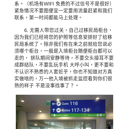
系。（机场有WIFI 免费的不过信号不是很好）
紧急情况不要图便宜一定要用流量赶紧和我们
联系，第一时间都能马上处理。
6. 无需人带您过关，自己过移民局柜台，
因为我们已经将您的护照等信息安排好了给移
民局系统了。除非我们有在来之前就给您说必
须哪个柜台，一般是入境柜台随便柜台都可以
走的， 排队期间安静等待，不要交头接耳不要
成群结队，不要乱玩手机 大呼小叫，更不要和
不认识不熟悉的人套近乎，你也不知道对方真
实做啥的，万一他入境被抓走监控看到你们很
熟的样子 不是没事找事了？。