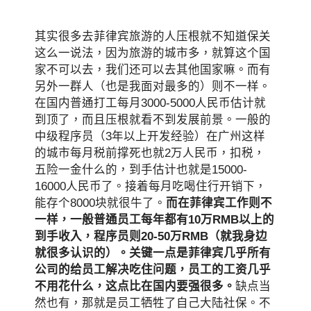
其实很多去菲律宾旅游的人压根就不知道保关
这么一说法，因为旅游的城市多，就算这个国
家不可以去，我们还可以去其他国家嘛。而有
另外一群人（也是我面对最多的）则不一样。
在国内普通打工每月3000-5000人民币估计就
到顶了，而且压根就看不到发展前景。一般的
中级程序员（3年以上开发经验）在广州这样
的城市每月税前撑死也就2万人民币，扣税，
五险一金什么的，到手估计也就是15000-
16000人民币了。接着每月吃喝住行开销下，
能存个8000块就很牛了。
而在菲律宾工作则不
一样，一般普通员工每年都有10万RMB以上的
到手收入，程序员则20-50万RMB（就我身边
就很多认识的）。关键一点是菲律宾几乎所有
公司的给员工解决吃住问题，员工的工资几乎
不用花什么，这点比在国内要强很多。
缺点当
然也有，那就是员工牺牲了自己大陆社保。不