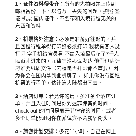
1、证件资料得带齐：
所有的先拍照并上传到
邮箱备份一下，以防万一丢失的问题，护照 签
证 机票 国内证件。不要带和入境行程无关的
东西和资料
2、机票格外注意：
必须是准备好往返的，并
且回程行程单得打印好必须打印 我就有客人没
打印 拿手机给官员看 不给入境最后花了7千人
民币才进来的，菲律宾没那么发达 他们也估计
刁难要纸质文件（去程是否打印都不重要）因
为你会在国内拿到登机牌了， 如果你没有回程
机票的行程单，估计连大陆都出不去。
3、酒店订单：
若允许的话，多准备个酒店订
单，并且入住时间是你到达菲律宾的时间，
check out 的时间是离开菲律宾的时间。或者
多个订单能证明你在菲律宾不会露宿街头。
4、旅游计划安排：
多花半小时，自己在网上