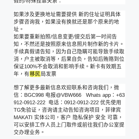
假的/特殊挂靠关系：
如果涉及更换地址需要提供 新的住址证明具体
步骤咨询我，如果没有换就还是那个原来的地
址。
如果要重新拍照/信息变更/提交后第一时间告
知，不然还是按照原来信息照片制作新的卡片。
手续真假请告知，因为自己隐瞒可能导致手续取
消，户主被取消等，后果自负，告知后贿赂到位
保证100%不会取消和影响手续。新卡有效期五
年，有
移民
局发票
想了解更多最新信息欢迎联系和咨询我们，微
信：BGC998 电报@VBW666 Whats app：+63
912-0912-222 电话：0912-0912-222 优先使用
TG免验证，咨询请主动告知咨询项目，菲律宾
MAKATI 实体公司，客户 隐私保护 安全 可靠，
可以安排工作人员上门取件或前往我们办公室提
交办理业务。