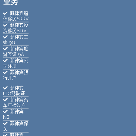
业务
菲律宾退
休移民SRRV
菲律宾投
资移民SIRV
菲律宾工
签 9G
菲律宾旅
游签证 9A
菲律宾公
司注册
菲律宾银
行开户
菲律宾
LTO驾驶证
菲律宾汽
车年检过户
菲律宾
NBI
菲律宾保
关
菲律宾