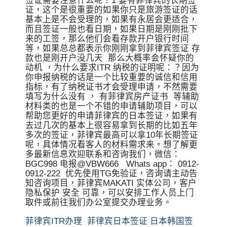
签证需要注意什么呢？1 要有菲律宾的长期签
证，这个是很重要的如果你只是旅游签证的话
基本上是不会受理的，如果有永居会更适合，
而且签证一般也看日期，如果日期是刚刚批下
来的工签，那么他们会看存款开户银行时间
等，如果总总都表示你刚刚拿到菲律宾签证 存
款也是刚开户没几天 那么大概率会怀疑你的
动机 ，为什么要求ITR 纳税的证明呢：？因为
你申报纳税的话是一个比较重要的诚信和信用
指标，有了纳税证书才会受理申请，不然需要
填写为什么没有 ， 有菲律宾房产证书 等辅助
材料类的也是一个不错的申请辅助项目，可以
帮助您更好的申请菲律宾的日本签证，如果有
去过几次的基本上很容易拿到长期的比如五年
多次的签证，菲律宾最高可以拿10年长期签证
呢，具体情况看客人的材料需求来。想了解更
多最新信息欢迎联系和咨询我们，微信：
BGC998 电报@VBW666 Whats app： 0912-
0912-222 优先使用TG免验证，咨询请主动告
知咨询项目，菲律宾MAKATI 实体公司，客户
隐私保护 安全 可靠，可以安排工作人员上门
取件或前往我们办公室提交办理业务。
菲律宾ITR办理
菲律宾日本签证
日本韩国签