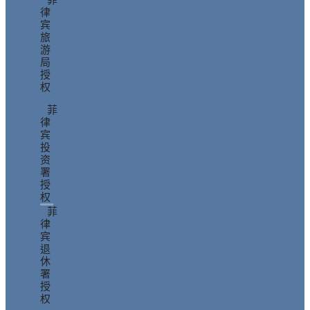
律
宾
旅
游
局
授
权
菲
律
宾
投
资
署
授
权
菲
律
宾
退
休
署
授
权