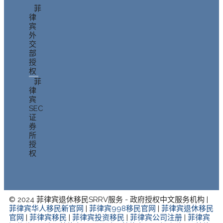
菲
律
宾
外
交
部
授
权
菲
律
宾
SEC
证
券
所
授
权
© 2024 菲律宾退休移民SRRV服务 - 政府授权中文服务机构 |
菲律宾华人移民新官网
|
菲律宾998移民官网
|
菲律宾退休移民
官网
|
菲律宾移民
|
菲律宾投资移民
|
菲律宾公司注册
|
菲律宾