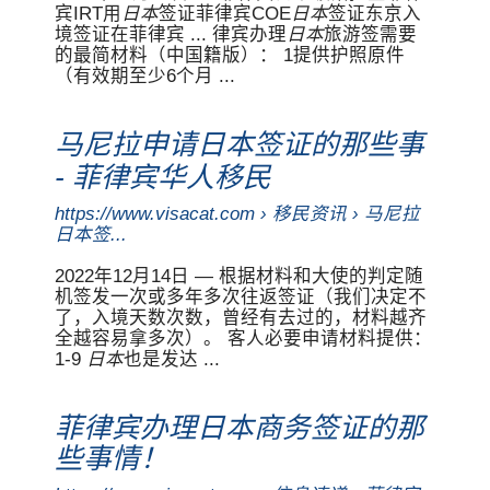
宾IRT用
日本
签证菲律宾COE
日本
签证东京入
境签证在菲律宾 ... 律宾办理
日本
旅游签需要
的最简材料（中国籍版）： 1提供护照原件
（有效期至少6个月 ...
马尼拉申请日本签证的那些事
移民
- 菲律宾华人
https://www.visacat.com ›
移民
资讯 › 马尼拉
日本签...
2022年12月14日 — 根据材料和大使的判定随
机签发一次或多年多次往返签证（我们决定不
了，入境天数次数，曾经有去过的，材料越齐
全越容易拿多次）。 客人必要申请材料提供：
1-9
日本
也是发达 ...
菲律宾办理日本商务签证的那
些事情！