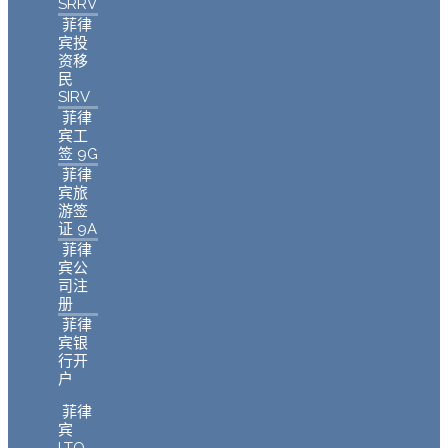
SRRV
菲律
宾投
资移
民
SIRV
菲律
宾工
签 9G
菲律
宾旅
游签
证 9A
菲律
宾公
司注
册
菲律
宾银
行开
户
菲律
宾
LTO