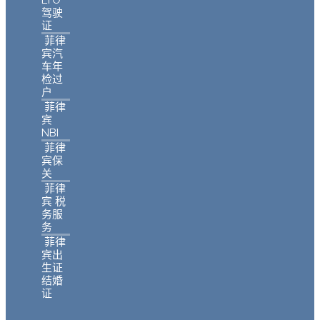
驾驶
证
菲律
宾汽
车年
检过
户
菲律
宾
NBI
菲律
宾保
关
菲律
宾 税
务服
务
菲律
宾出
生证
结婚
证