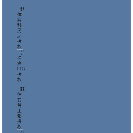
菲
律
宾
移
民
局
授
权
菲
律
宾
LTO
授
权
菲
律
宾
劳
工
部
授
权
菲