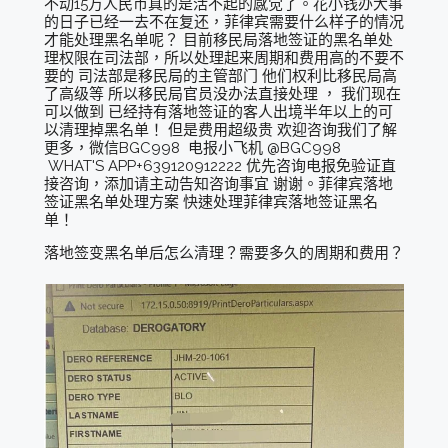
不动15万人民币真的是活不起的感觉了。花小钱办大事
的日子已经一去不在复还，菲律宾需要什么样子的情况
才能处理黑名单呢？ 目前移民局落地签证的黑名单处
理权限在司法部，所以处理起来周期和费用高的不要不
要的 司法部是移民局的主管部门 他们权利比移民局高
了高级等 所以移民局官员没办法直接处理 ， 我们现在
可以做到 已经持有落地签证的客人出境半年以上的可
以清理掉黑名单！ 但是费用超级贵 欢迎咨询我们了解
更多，微信BGC998 电报小飞机 @BGC998
WHAT'S APP+639120912222 优先咨询电报免验证直
接咨询，添加请主动告知咨询事宜 谢谢。菲律宾落地
签证黑名单处理方案 快速处理菲律宾落地签证黑名
单！
落地签变黑名单后怎么清理？需要多久的周期和费用？