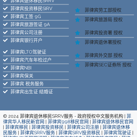
菲律宾退休移民SRRV
菲律宾投资移民SIRV
菲律宾劳工部授权
菲律宾工签 9G
菲律宾旅游局 授权
菲律宾旅游签证 9A
菲律宾公司注册
菲律宾投资署 授权
菲律宾银行开户
菲律宾退休署授权
菲律宾LTO驾驶证
菲律宾外交部 授权
菲律宾汽车年检过户
菲律宾SEC证券所 授权
菲律宾NBI
菲律宾保关
菲律宾 税务服务
菲律宾出生证 结婚证
© 2024 菲律宾退休移民SRRV服务 - 政府授权中文服务机构 |
菲
律宾华人移民新官网
|
菲律宾998移民官网
|
菲律宾退休移民官网
|
菲律宾移民
|
菲律宾投资移民
|
菲律宾公司注册
|
菲律宾退休移
民服务
|
菲律宾SRRV服务
|
菲律宾SIRV投资移民
|
菲律宾驾驶证
|