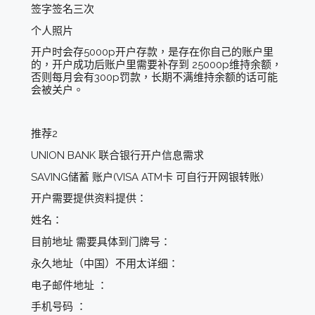
签字签名三次
个人照片
开户时会存5000p开户存款，是存在你自己的账户里
的，开户成功后账户里需要补存到 25000p维持余额，
否则每月会有300p罚款，长期不满维持余额的话可能
会被关户。
推荐2
UNION BANK 联合银行开户信息需求
SAVING储蓄 账户(VISA ATM卡 可自行开网银转账)
开户需要提供资料提供：
姓名：
目前地址 需要具体到门牌号：
永久地址（中国）不用太详细：
电子邮件地址 ：
手机号码 ：