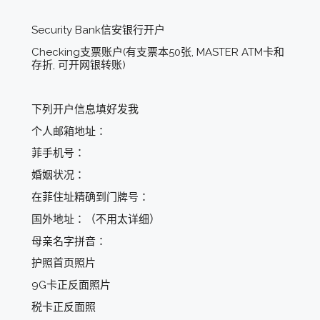
Security Bank信安银行开户
Checking支票账户(有支票本50张, MASTER ATM卡和
存折, 可开网银转账)
下列开户信息填好发我
个人邮箱地址：
菲手机号：
婚姻状况：
在菲住址精确到门牌号：
国外地址：（不用太详细）
母亲名字拼音：
护照首页照片
9G卡正反面照片
税卡正反面照