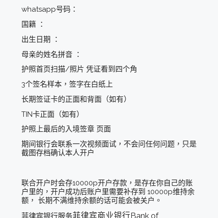
whatsapp号码：
国籍 ：
出生日期 ：
母亲的姓名拼音 ：
护照首页扫描/照片 凭证看到四个角
3个签名样本，签字在白纸上
长期签证卡的正面和背面（如有）
TIN卡正面（如有）
护照上最后的入境签章 页面
期间银行会联系一次视频面试，不会问任何问题，只是
截图存档确认本人开户
联合开户时会存10000p开户存款，是存在你自己的账
户里的，开户成功后账户里需要补存到 10000p维持余
额， 长期不满维持余额的话可能会被关户。
菲律宾商业银行Bank of
菲律宾银行服务