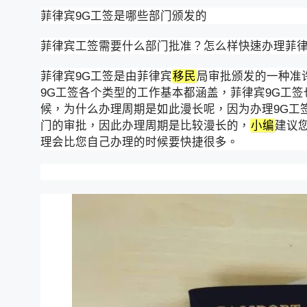
菲律宾9G工签是哪些部门颁发的
菲律宾工签需要什么部门批准？怎么样快速办理菲
菲律宾9G工签是由菲律宾
移民
局审批颁发的一种准
9G工签各个类型的工作基本都涵盖，菲律宾9G工签
候，为什么办理周期是如此漫长呢，因为办理9G工
门的审批，因此办理周期是比较漫长的，
小编
建议
理会比您自己办理的时候要快捷很多。