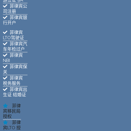
游签证 9A
菲律宾公
司注册
菲律宾银
行开户
菲律宾
LTO驾驶证
菲律宾汽
车年检过户
菲律宾
NBI
菲律宾保
关
菲律宾
税务服务
菲律宾出
生证 结婚证
菲律
宾移民局
授权
菲律
宾LTO 授