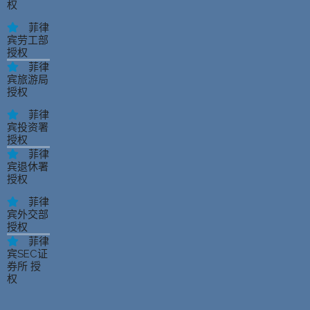
权
菲律
宾劳工部
授权
菲律
宾旅游局
授权
菲律
宾投资署
授权
菲律
宾退休署
授权
菲律
宾外交部
授权
菲律
宾SEC证
券所 授
权