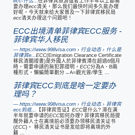
ecc-什么...
在菲律宾旅游或者工作半年以上都需
要办理
ecc
清关，那么我们最快时间多久能办理
好呢，今天就来给大家普及一下菲律宾移民局
ecc
清关办理这个问题吧！
ECC出境清单菲律宾ECC服务 -
菲律宾华人移民
https://www.998visa.com › 行业动态 › 什么是
菲律宾e...
ECC
(Emigration Clearance Certificate
移民清關證書)是外國人於菲律賓滯在超過6個月
時，需要申請的無犯罪證明，
ECC
分為A、B兩
種形式，懶編簡單劃分→A=觀光簽/學生 ...
菲律宾ECC到底是啥一定要办
理吗？
https://www.998visa.com › 行业动态 › 菲律宾
ecc到底...
【菲律宾签证】
ECC
是什么? 滞在满
半年就要申请的
ECC
如何办理? 菲律宾移民局提
醒外籍人士在离境前必须要办领移民清关证书
(
ECC
)。 移民清关证书是发给即将离境的外
籍 ...