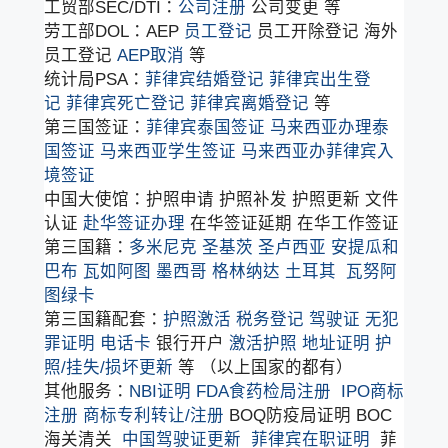
工贸部SEC/DTI：
公司注册
公司变更 等
劳工部DOL：AEP
员工登记
员工开除登记 海外
员工登记
AEP取消
等
统计局PSA：
菲律宾结婚登记
菲律宾出生登
记
菲律宾死亡登记
菲律宾离婚登记
等
第三国签证：
菲律宾泰国签证
马来西亚办理泰
国签证
马来西亚学生签证
马来西亚办菲律宾入
境签证
中国大使馆：护照申请 护照补发 护照更新 文件
认证
赴华签证办理
在华签证延期 在华工作签证
第三国籍：
多米尼克
圣基茨
圣卢西亚
安提瓜和
巴布
瓦如阿图
墨西哥
格林纳达
土耳其
瓦努阿
图绿卡
第三国籍配套：
护照激活
税务登记
驾驶证
无犯
罪证明
电话卡
银行开户
激活护照
地址证明
护
照/挂失/损坏更新
等 （以上国家的都有）
其他服务：
NBI证明
FDA食药检局注册
IPO商标
注册
商标专利转让/注册
BOQ防疫局证明 BOC
海关清关
中国驾驶证更新
菲律宾在职证明
菲