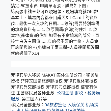
搞定-50披索)5. 申請單兩張，詳見如下圖↓
這兩張申請單都可以現場領、現場填寫就OK喽!
基本上，填寫內容都來自護照& I-Card上的資料
(如: 最後一次入境的日期......等等)需要特別準備
的填寫資料有→ 1. 於原國籍(台灣)的住址 2. 於
當地(菲律賓)的住址 如果有不會填寫的部分，直
接空白沒有關係......真的很重要的空格，人員會
再詢問您的。(小編白了兩三欄~人員連問都沒問
就給過關了XD)
菲律宾华人移民 MAKATI实体注册公司，移民局
授权 菲律宾国家旅游部授权 菲律宾退休署授权
菲律宾外交部授权 菲律宾司法部授权 信誉有保
证 主营移民局各种业务
公司注册
财税
，
税务局
服务
第三国入籍等 .
移民局全部业务：
9A旅游签证
入境保关
机场捞
人
出入境记录补录
特赦签证
13A结婚签