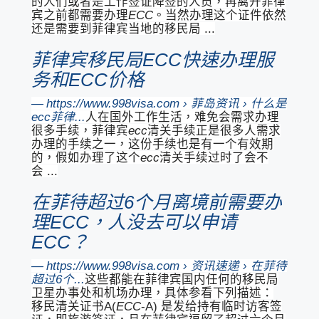
的人们或者是工作签证降签的人员，再离开菲律
宾之前都需要办理
ECC
。当然办理这个证件依然
还是需要到菲律宾当地的移民局 ...
菲律宾移民局ECC快速办理服
务和ECC价格
https://www.998visa.com › 菲岛资讯 › 什么是
ecc菲律...
人在国外工作生活，难免会需求办理
很多手续，菲律宾
ecc
清关手续正是很多人需求
办理的手续之一，这份手续也是有一个有效期
的，假如办理了这个
ecc
清关手续过时了会不
会 ...
在菲待超过6个月离境前需要办
理ECC，人没去可以申请
ECC？
https://www.998visa.com › 资讯速递 › 在菲待
超过6个...
这些都能在菲律宾国内任何的移民局
卫星办事处和机场办理，具体参看下列描述：
移民清关证书A(
ECC
-A) 是发给持有临时访客签