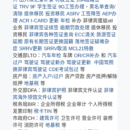
证
TRV
9F 学生签证
9G工签办理
，
黑名单查询/
清除
退休移民
投资移民
ASRV
工签降签
AEP办
理
ACR I-CARD 更新
年检
补办 菲律宾遣返otl
业务
菲律宾签证续签
逾期罚款处理
退休移民 投
资移民
菲律宾各种签证查询
ECC清关
旅游签证
延期
原有长期签证更换国籍
落地签证疑难杂
症
SRRV更新
SRRV取消
MCL21特赦
交通部LTO：
汽车年检
车牌
OR/CR补办
和
汽车
过户
驾驶证
驾驶证新办
驾驶证更新
中国驾照
换菲律宾驾驶证
CDE考试包过
等
房产局：
房产入户/过户
房产贷款 房产抵押/解除
抵押
地基税
等
外交部DFA：
菲律宾护照
菲律宾文件认证
菲律
宾海外领馆文件认证
等
税务局BIR：企业所得税 企业审计 个人所得税
发票印制
税卡TIN
等
市政府CH：
建筑许可
卫生许可 营业许可 装修
许可 消防许可
地基税
等