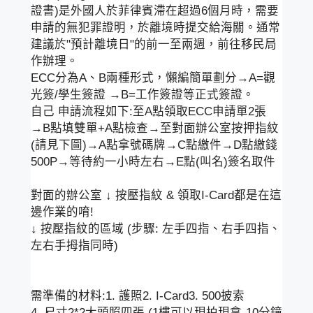
證書)是外國人於菲律賓滯在超過6個月時，需要
申請的無犯罪證明，於離境時提交給海關。通常
建議於"預計離境日"的前一至兩週，前往移民局
作辦理。
ECC分為A、B兩種形式，懶編簡單劃分→A=觀
光簽/學生簽證 →B=工作簽證等正式簽證。
自己 申請流程如下:至A點領取ECC申請單2張
→B點填雙單+A點檢查→至對面辦公室按押指紋
(請見下圖)→A點拿號碼牌→C點繳件→D點繳錢
500P→等待約一小時左右→E點(叫名)簽名取件
對面的辦公室 ↓ 按壓指紋 & 領取I-Card都是在這
邊作業的唷!
↓ 按壓指紋的區域 (步驟: 左手四指、右手四指、
左右手拇指同時)
需準備的材料:1. 護照2. I-Card3. 500披索
4. 尺寸2*2大頭照四張 (1樓可以現拍現拿-10分鐘