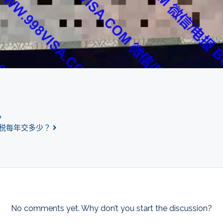
？
税每年交多少？
No comments yet. Why don’t you start the discussion?