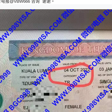
电报@VBW666 咨询 谢谢。