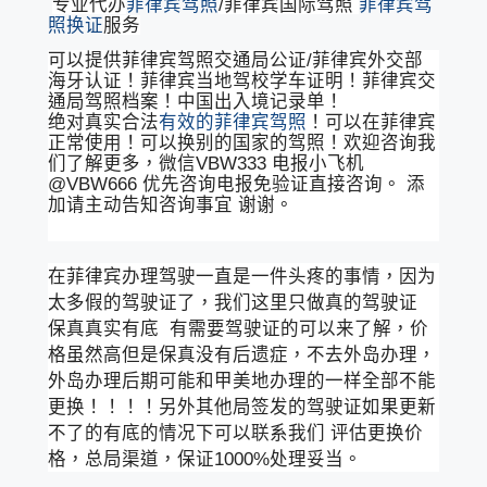
专业代办
菲律宾驾照
/菲律宾国际驾照
菲律宾驾
照换证
服务
可以提供菲律宾驾照交通局公证/菲律宾外交部
海牙认证！菲律宾当地驾校学车证明！菲律宾交
通局驾照档案！中国出入境记录单！
绝对真实合法
有效的菲律宾驾照
！可以在菲律宾
正常使用！可以换别的国家的驾照！欢迎咨询我
们了解更多，微信VBW333 电报小飞机
@VBW666 优先咨询电报免验证直接咨询。 添
加请主动告知咨询事宜 谢谢。
在菲律宾办理驾驶一直是一件头疼的事情，因为
太多假的驾驶证了，我们这里只做真的驾驶证
保真真实有底 有需要驾驶证的可以来了解，价
格虽然高但是保真没有后遗症，不去外岛办理，
外岛办理后期可能和甲美地办理的一样全部不能
更换！！！！另外其他局签发的驾驶证如果更新
不了的有底的情况下可以联系我们 评估更换价
格，总局渠道，保证1000%处理妥当。