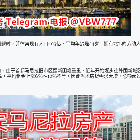
题时，菲律宾现有人口1.03亿，平均年龄是24岁。拥有75%的劳
加，由于首都马尼拉旧市区翻新困难重重，近年开始逐步往外围新城
8％，平均租金上涨6％～10％不等，因此当地房贷需求大增，总额超过