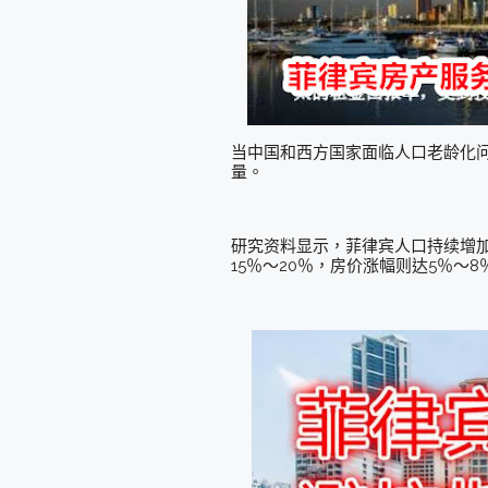
当中国和西方国家面临人口老龄化问
量。
研究资料显示，菲律宾人口持续增
15％～20％，房价涨幅则达5％～