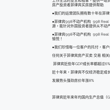
工作生活的业主和租客，提供一站式
房产投资者菲律宾买房提供帮助.
●我们的运营团队拥有数十年在菲律
●菲律宾998不动产机构 998 R
源，能针对外国投资者提供从不动产
●菲律宾998不动产机构 998 R
愉悦！
●我们珍惜每一位客户的托付，客
任何关于菲律宾房产买卖 交易 相关
菲律宾近些年GDP成长率都超过6
近十年来，菲律宾不仅经济稳定成
发展势头强劲房价年涨8%
菲律宾近年来年均国内生产总值（G