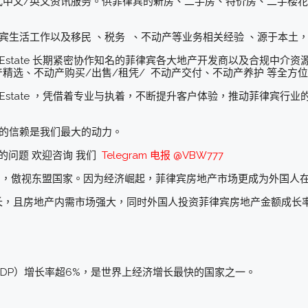
中文/英文资讯服务。供菲律宾的新房、二手房、特价房、二手楼花
宾生活工作以及移民 、税务 、不动产等业务相关经验 、源于本土
eal Estate 长期紧密协作知名的菲律宾各大地产开发商以及合规中
精选、不动产购买/出售/租凭/ 不动产交付、不动产养护 等全方
eal Estate ，凭借着专业与执着，不断提升客户体验，推动菲律宾
户的信赖是我们最大的动力。
的问题 欢迎咨询 我们
Telegram 电报 @VBW777
%，傲视东盟国家。因为经济崛起，菲律宾房地产市场更成为外国人
长，且房地产内需市场强大，同时外国人投资菲律宾房地产金额成长
DP）增长率超6%，是世界上经济增长最快的国家之一。