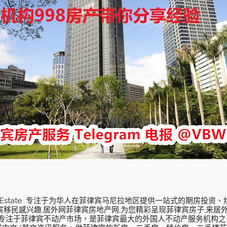
eal Estate 专注于为华人在菲律宾马尼拉地区提供一站式的期房
宾移民感兴趣,居外网菲律宾房地产网,为您精彩呈现菲律宾房子,来居
. 专注于菲律宾不动产市场，是菲律宾最大的外国人不动产服务机构