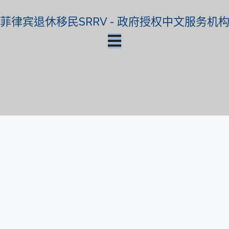
菲律宾退休移民SRRV - 政府授权中文服务机