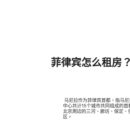
菲律宾怎么租房？ 咨
马尼拉作为菲律宾首都，指马尼拉城，
中心共计15个城市共同组成的首
北京周边的三河、廊坊、保定、
区。