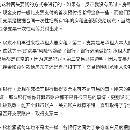
”的这种两头要钱的方式来进行的，如果有，反正我没有见过。房
，现金支付一般比支票支付的首次预付或者押金多一些，而他们
而支票是根据合同一次性把所有1年的房租全部递交给房东，当
12张支票一次性就等兑付出来。
，房东不用再过来找承租人要房租，第二，支票是与承租人本人账
，这就等于把“跳票”风险转嫁给了银行，银行必须做好对承租人
逐出境都是正常的，因为这是犯罪。第三交易显得透明，因为支票
把押金和预付款给房东了还是自己扣下了，交易透明则承租人没
到银行，要想在菲律宾银行取得支票本可不是容易的事，刚来的
签证，那么银行给你开菲币账户都不是件很容易的事情，更别说
比较熟悉，能开个菲币账户，美元账户就算不错，直到取得了学
是否开支票账户，取得支票本。
，松松紧紧每年也不是太一样，各银行之间为了争夺客户尺度把