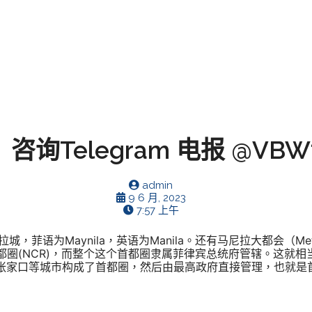
询Telegram 电报 @VBW7
admin
9 6 月, 2023
7:57 上午
菲语为Maynila，英语为Manila。还有马尼拉大都会（Metr
都圈(NCR)，而整个这个首都圈隶属菲律宾总统府管辖。这就
张家口等城市构成了首都圈，然后由最高政府直接管理，也就是