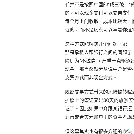
们并不是按照中国的“成三破二
的，可以现金支付可以支票支付
每个月上门收取，成本比较大，
就的，而不是房东可以拿着你这
这种方式能解决几个问题，第一
那是承租人跟银行之间的问题了
险则为“不诚信”，严重一点驱
现金，那当然就无从说中介是否
支票方式而非现金方式。
既然支票方式带来的风险被转嫁
护照上的签证又是30天的旅游
证了。因此如果中介跟某银行还
菲币或者美元账户里的资金考虑
但这里其实也有很多变通的办法