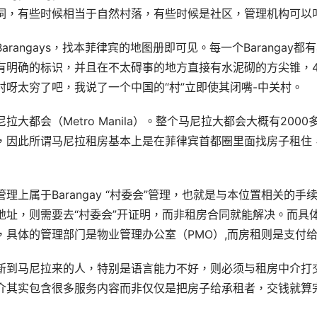
词，有些时候相当于自然村落，有些时候是社区，管理机构可以
个Barangays，找本菲律宾的地图册即可见。每一个Baranga
有明确的标识，并且在不太碍事的地方直接有水泥砌的方尖锥，4
呀太穷了吧，我说了一个中国的“村”立即使其闭嘴-中关村。
大都会（Metro Manila）。整个马尼拉大都会大概有20
，因此所谓马尼拉租房基本上是在菲律宾首都圈里面找房子租住
上属于Barangay “村委会”管理，也就是与本位置相关的手
地址，则需要去“村委会”开证明，而非租房合同就能解决。而具
具体的管理部门是物业管理办公室（PMO）,而房租则是支付给房
新到马尼拉来的人，特别是语言能力不好，则必须与租房中介打
介其实包含很多服务内容而非仅仅是把房子给承租者，交钱就算