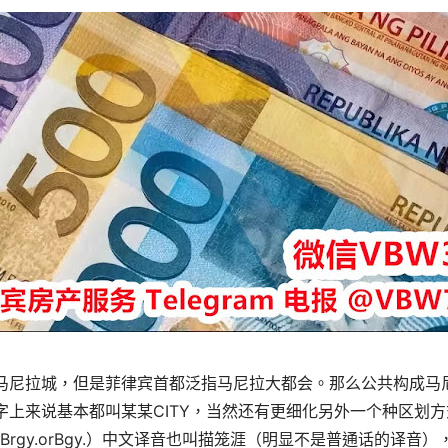
马尼拉城，但是菲律宾首都泛指马尼拉大都会。那么公共构成马
字上来说基本都叫某某CITY，当然还有更细化另外一个种区划
y（Brgy.orBgy.）中文译音也叫描笼涯（明显不是普通话的译