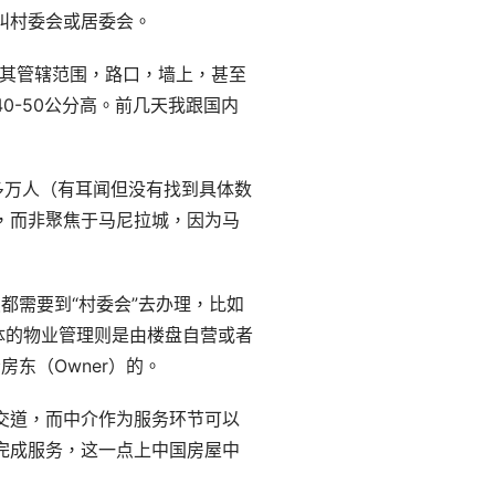
叫村委会或居委会。
y都有其管辖范围，路口，墙上，甚至
0-50公分高。前几天我跟国内
00多万人（有耳闻但没有找到具体数
，而非聚焦于马尼拉城，因为马
续都需要到“村委会”去办理，比如
体的物业管理则是由楼盘自营或者
东（Owner）的。
交道，而中介作为服务环节可以
完成服务，这一点上中国房屋中