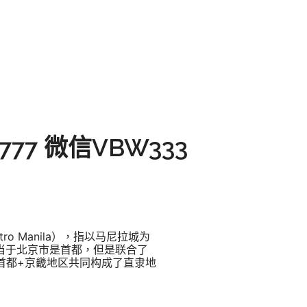
77 微信VBW333
o Manila），指以马尼拉城为
相当于北京市是首都，但是联合了
首都+京畿地区共同构成了直隶地