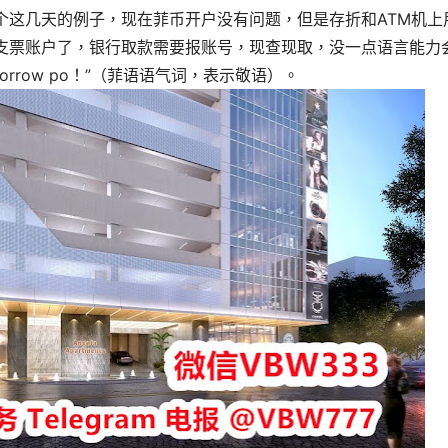
个这几天的例子，现在菲币开户没有问题，但是存折和ATM机上
支票账户了，银行取款需要报账号，现查现取，没一点语言能力
omorrow po！”（菲语语气词，表示敬语）。