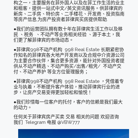
构之一，主要服务在菲外国人以及在菲工作生活的业主
和租客，提供一站式中文/英文资讯服务。供菲律宾的
新房、二手房、特价房、二手楼花、开发商、投资指南
等房产信息,为房产投资者菲律宾买房提供帮助.
●我们的运营团队拥有数十年在菲律宾生活工作以及移
民 、税务 、不动产等业务相关经验 、源于本土，我
们更了解菲律宾的市场动态。
●菲律宾998不动产机构 998 Real Estate 长期紧密协
作知名的菲律宾各大地产开发商以及合规中介资源公司
为主要合作伙伴，集合更多资源，能针对外国投资者提
供从不动产精选、不动产购买/出售/租凭/ 不动产交
付、不动产养护 等全方位管理服务；
●菲律宾998不动产机构 998 Real Estate ，凭借着专
业与执着，不断提升客户体验，推动菲律宾行业的进
步，让房产交易变得更加轻松和愉悦！
●我们珍惜每一位客户的托付，客户的信赖是我们最大
的动力。
任何关于菲律宾房产买卖 交易 相关的问题 欢迎咨询
我们 Telegram 电报 @VBW777